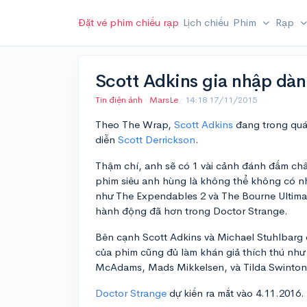
Đặt vé phim chiếu rạp
Lịch chiếu
Phim
Rạp
Scott Adkins gia nhập dàn
Tin điện ảnh
·
MarsLe
·
14:18 17/11/2015
Theo The Wrap,
Scott Adkins
đang trong quá
diễn
Scott Derrickson
.
Thậm chí, anh sẽ có 1 vài cảnh đánh đấm châ
phim siêu anh hùng là không thể không có nh
như The Expendables 2 và The Bourne Ultima
hành động đã hơn trong Doctor Strange.
Bên cạnh Scott Adkins và Michael Stuhlbarg 
của phim cũng đủ làm khán giả thích thú như
McAdams, Mads Mikkelsen, và Tilda Swinton
Doctor Strange
dự kiến ra mắt vào 4.11.2016.