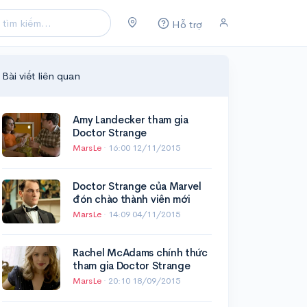
Hỗ trợ
Bài viết liên quan
Amy Landecker tham gia
Doctor Strange
MarsLe
·
16:00 12/11/2015
Doctor Strange của Marvel
đón chào thành viên mới
MarsLe
·
14:09 04/11/2015
Rachel McAdams chính thức
tham gia Doctor Strange
MarsLe
·
20:10 18/09/2015