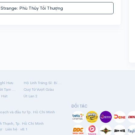
 Strange: Phù Thủy Tối Thượng
ghỉ Hưu
Hộ Linh Tráng Sĩ: Bí Ẩn Mộ Vua Đinh
Mãi Nợ Một Lời Tạm Biệt
Quý Tử Vượt Giàu
 Hát
Út Lan 2
ĐỐI TÁC
ạch và đầu tư Tp. Hồ Chí Minh ·
nh Thạnh, Tp. Hồ Chí Minh
rợ
·
Liên hệ
· v8.1