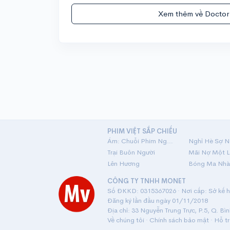
Xem thêm về Doctor
PHIM VIỆT SẮP CHIẾU
Ám: Chuỗi Phim Ngắn Linh Dị
Nghỉ Hè Sợ N
Trại Buôn Người
Lên Hương
Bóng Ma Nhà
CÔNG TY TNHH MONET
Số ĐKKD: 0315367026 · Nơi cấp: Sở kế ho
Đăng ký lần đầu ngày 01/11/2018
Địa chỉ: 33 Nguyễn Trung Trực, P.5, Q. Bì
Về chúng tôi
·
Chính sách bảo mật
·
Hỗ t