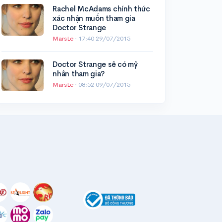
Rachel McAdams chính thức
xác nhận muốn tham gia
Doctor Strange
MarsLe
·
17:40 29/07/2015
Doctor Strange sẽ có mỹ
nhân tham gia?
MarsLe
·
08:52 09/07/2015