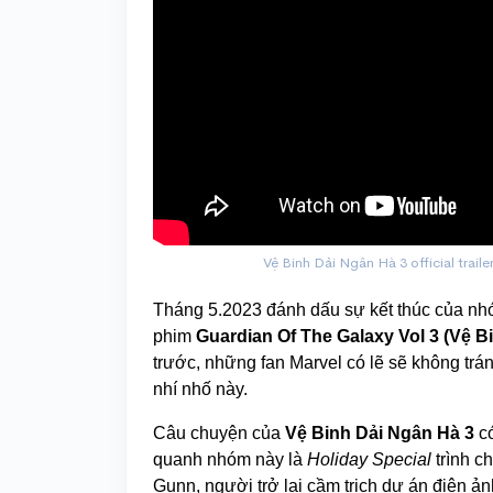
Vệ Binh Dải Ngân Hà 3 official trai
Tháng 5.2023 đánh dấu sự kết thúc của n
phim
Guardian Of The Galaxy Vol 3 (Vệ B
trước, những fan Marvel có lẽ sẽ không trán
nhí nhố này.
Câu chuyện của
Vệ Binh Dải Ngân Hà 3
c
quanh nhóm này là
Holiday Special
trình c
Gunn, người trở lại cầm trịch dự án điện ả