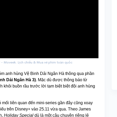
ler - Moveek: Lịch chiếu & Mua vé phim toàn quốc
hóm anh hùng Vệ Binh Dải Ngân Hà thông qua phần
inh Dải Ngân Hà 3)
. Mặc dù được thông báo từ
h khỏi buồn rầu trước lời tạm biệt biệt đội anh hùng
ó mối liên quan đến mini-series gần đây cũng xoay
hiếu trên Disney+ vào 25.11 vừa qua. Theo James
nh,
Holiday Special
dù là một câu chuyện riêng lẻ