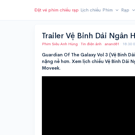
Đặt vé phim chiếu rạp
Lịch chiếu
Phim
Rạp
Trailer Vệ Binh Dải Ngân H
Phim Siêu Anh Hùng
·
Tin điện ảnh
·
anan681
·
18:30 
Guardian Of The Galaxy Vol 3 (Vệ Binh Dả
nặng nề hơn. Xem lịch chiếu Vệ Binh Dải N
Moveek.