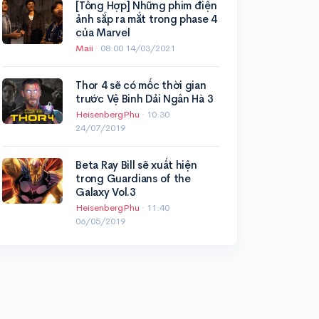
[Tổng Hợp] Những phim điện
ảnh sắp ra mắt trong phase 4
của Marvel
Maii
·
08:00 14/03/2021
Thor 4 sẽ có mốc thời gian
trước Vệ Binh Dải Ngân Hà 3
HeisenbergPhu
·
10:30
24/07/2019
Beta Ray Bill sẽ xuất hiện
trong Guardians of the
Galaxy Vol.3
HeisenbergPhu
·
11:40
06/05/2019