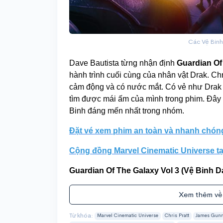
Các Vệ Binh 
Dave Bautista từng nhận định
Guardian Of
hành trình cuối cùng của nhân vật Drak. Chr
cảm động và có nước mắt. Có vẻ như Drak 
tìm được mái ấm của mình trong phim. Đây c
Binh đáng mến nhất trong nhóm.
Đặt vé xem phim an toàn và nhanh chóng 
Cộng đồng Marvel Cinematic Universe t
Guardian Of The Galaxy Vol 3 (Vệ Binh D
Xem thêm về
Từ khóa:
Marvel Cinematic Universe
Chris Pratt
James Gun