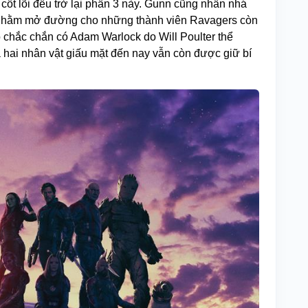
cốt lõi đều trở lại phần 3 này. Gunn cũng nhấn nhá
e) nhằm mở đường cho những thành viên Ravagers còn
eo chắc chắn có Adam Warlock do Will Poulter thể
à hai nhân vật giấu mặt đến nay vẫn còn được giữ bí