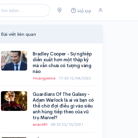
Hỗ trợ
Bài viết liên quan
Bradley Cooper - Sự nghiệp
diễn xuất hơn một thập kỷ
mà vẫn chưa có tượng vàng
nào
Hoangyenne
·
17:30 12/04/2022
Guardians Of The Galaxy -
Adam Warlock là ai và bạn có
thể chờ đợi điều gì vào siêu
anh hùng tiếp theo của vũ
trụ Marvel?
anan681
·
08:30 23/10/2021