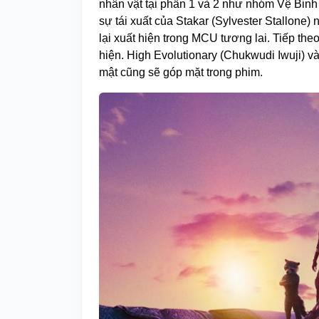
nhân vật tại phần 1 và 2 như nhóm Vệ Binh 
sự tái xuất của Stakar (Sylvester Stallon
lại xuất hiện trong MCU tương lai. Tiếp th
hiện. High Evolutionary (Chukwudi Iwuji) v
mật cũng sẽ góp mặt trong phim.