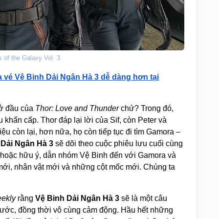
 of the Galaxy Vol. 3
a vé Vệ Binh Dải Ngân Hà 3 dễ dàng hơn tại
mở đầu của
Thor: Love and Thunder
chứ? Trong đó,
khẩn cấp. Thor đáp lại lời của Sif, còn Peter và
iệu còn lại, hơn nữa, họ còn tiếp tục đi tìm Gamora –
 Dải Ngân Hà 3
sẽ dõi theo cuộc phiêu lưu cuối cùng
, hoặc hữu ý, dẫn nhóm Vệ Binh đến với Gamora và
ới, nhân vật mới và những cột mốc mới. Chúng ta
eekly
rằng
Vệ Binh Dải Ngân Hà 3
sẽ là một câu
ước, đồng thời vô cùng cảm động. Hầu hết những