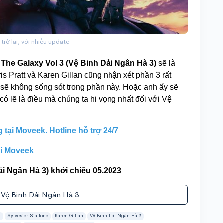
trở lại, với nhiều update
 The Galaxy Vol 3 (Vệ Binh Dải Ngân Hà 3)
sẽ là
is Pratt và Karen Gillan cũng nhận xét phần 3 rất
sẽ không sống sót trong phần này. Hoặc anh ấy sẽ
ó lẽ là điều mà chúng ta hi vọng nhất đối với Vệ
tại Moveek. Hotline hỗ trợ 24/7
ại Moveek
ải Ngân Hà 3) khởi chiếu 05.2023
 Vệ Binh Dải Ngân Hà 3
n
Sylvester Stallone
Karen Gillan
Vệ Binh Dải Ngân Hà 3