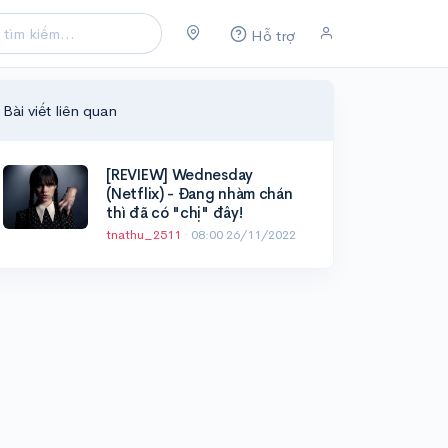
Hỗ trợ
Bài viết liên quan
[REVIEW] Wednesday
(Netflix) - Đang nhàm chán
thì đã có "chị" đây!
tnathu_2511
·
08:00 26/11/2022