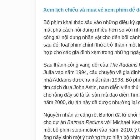
Xem lịch chiếu và mua vé xem phim dễ 
Bộ phim khai thác sâu vào những điều kỳ qu
mặt phá cách nội dung nhiều hơn so với n
công từ nội dung nhân vật cho đến bối cảnh
sau đó, loạt phim chính thức trở thành mộ
hợp cho các gia đình xem trong những ngày 
Sau thành công vang dội của
The Addams 
Julia vào năm 1994, câu chuyện về gia đình
nhà Addams được ra mắt năm 1998. Bộ phim
tìm cách đưa John Astin, nam diễn viên th
cho rằng đây sẽ là tài sản mà đạo diễn Tim
năm 2000, dự án này đã được nhường lại c
Nguyên nhân ai cũng rõ, Burton đã từ chố
cho dự án
Batman Returns
với Michael Kea
một bộ phim stop-motion vào năm 2010, ý 
ông nảy sinh một ý tưởng thực hiện bộ phi