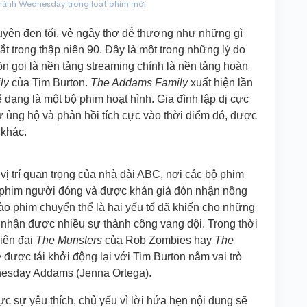
hành Wednesday trong loạt phim mới
ruyện đen tối, vẻ ngây thơ dễ thương như những gì
t trong thập niên 90. Đây là một trong những lý do
òn gọi là nền tảng streaming chính là nền tảng hoàn
ly
của Tim Burton.
The Addams Family
xuất hiện lần
 dạng là một bộ phim hoạt hình. Gia đình lập dị cực
 ủng hộ và phản hồi tích cực vào thời điểm đó, được
 khác.
vị trí quan trọng của nhà đài ABC, nơi các bộ phim
 phim người đóng và được khán giả đón nhận nồng
ào phim chuyển thể là hai yếu tố đã khiến cho những
nhận được nhiều sự thành công vang dội. Trong thời
iện đại
The Munsters
của Rob Zombies hay
The
y
được tái khởi động lại với Tim Burton nắm vai trò
dnesday Addams (Jenna Ortega).
c sự yêu thích, chủ yếu vì lời hứa hẹn nội dung sẽ