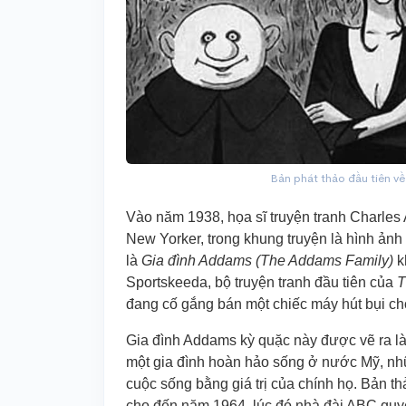
Bản phát thảo đầu tiên v
Vào năm 1938, họa sĩ truyện tranh Charles
New Yorker, trong khung truyện là hình ảnh 
là
Gia đình Addams (The Addams Family)
k
Sportskeeda, bộ truyện tranh đầu tiên của
T
đang cố gắng bán một chiếc máy hút bụi cho
Gia đình Addams kỳ quặc này được vẽ ra là
một gia đình hoàn hảo sống ở nước Mỹ, n
cuộc sống bằng giá trị của chính họ. Bản t
cho đến năm 1964, lúc đó nhà đài ABC quyết