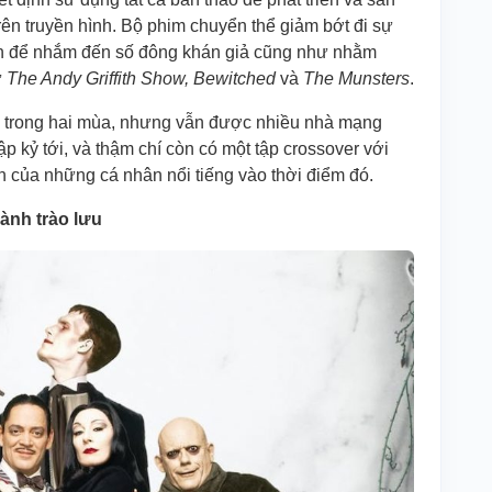
rên truyền hình. Bộ phim chuyển thể giảm bớt đi sự
hơn để nhắm đến số đông khán giả cũng như nhằm
ư
The Andy Griffith Show, Bewitched
và
The Munsters
.
C trong hai mùa, nhưng vẫn được nhiều nhà mạng
p kỷ tới, và thậm chí còn có một tập crossover với
ện của những cá nhân nổi tiếng vào thời điểm đó.
hành trào lưu