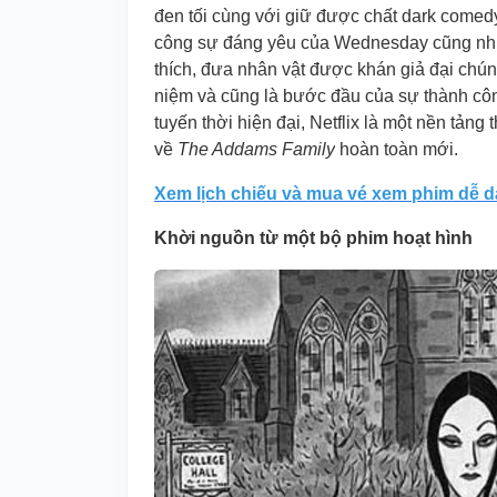
đen tối cùng với giữ được chất dark comedy
công sự đáng yêu của Wednesday cũng như 
thích, đưa nhân vật được khán giả đại chún
niệm và cũng là bước đầu của sự thành côn
tuyến thời hiện đại, Netflix là một nền tản
về
The Addams Family
hoàn toàn mới.
Xem lịch chiếu và mua vé xem phim dễ 
Khời nguồn từ một bộ phim hoạt hình