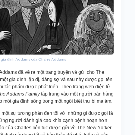
ề gia đình Addams của Chales Addams
 Addams đã vẽ ra một trang truyện và gửi cho The
một gia đình lập dị, đáng sợ và sau này được gọi tên
hi tác phẩm được phát triển. Theo trang web điện tử
he Addams Family
tập trung vào một người bán hàng
 một gia đình sống trong một ngôi biệt thự bị ma ám.
 một sự tương phản đen tối với những gì được gọi là
hững người đánh giá cao khía cạnh bệnh hoạn hơn
hảo của Charles liên tục được gửi về The New Yorker
 định sử dụng tất cả bản thảo để phát triển và sản