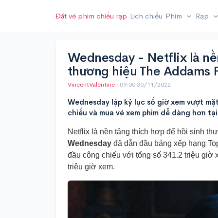
Đặt vé phim chiếu rạp
Lịch chiếu
Phim
Rạp
Wednesday - Netflix là nề
thương hiệu The Addams 
VincentValentine
·
09:00 30/11/2022
Wednesday lập kỷ lục số giờ xem vượt mặt
chiếu và mua vé xem phim dễ dàng hơn tạ
Netflix là nền tảng thích hợp để hồi sinh 
Wednesday
đã dẫn đầu bảng xếp hạng Top 1
đầu công chiếu với tổng số 341.2 triệu giờ
triệu giờ xem.