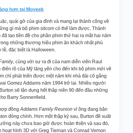
dàng hơn tại Moveek
ặc, quái gở của gia đình và mang lại thành công về
hững gì mà bộ phim sitcom có thể làm được. Thành
 đã tạo tiền đề cho phần phim thứ hai ra mắt hai năm
t trong những thương hiệu phim ăn khách nhất phù
lễ, đặc biệt là Halloween.
Family
, cùng với sự ra đi của nam diễn viên Raul
 điên rồ của Mỹ lặng yên cho đến khi bộ phim mới về
 chỉ phát triển được một năm khi nhà đài cố gắng
ủ vai Gomez Addams năm 1994 trở lại. Nhiều người
 Burton sẽ tận dụng hết thập niên 90 đến đầu những
ho Barry Sonnenfield.
i hợp đồng
Addams Family Reunion
vì ông đang bận
ton đóng chính. Hơn một thập kỷ sau, Burton đề xuất
tưởng này chưa bao giờ được hoàn thiện và sau đó,
m hoạt hình 3D với Greg Tiernan và Conrad Vernon