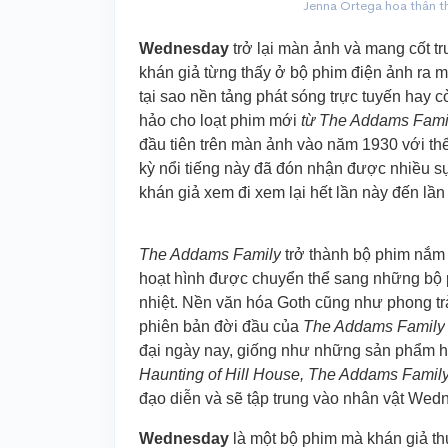
Jenna Ortega hoa thân t
Wednesday
trở lại màn ảnh và mang cốt t
khán giả từng thấy ở bộ phim điện ảnh ra mắ
tại sao nền tảng phát sóng trực tuyến hay c
hảo cho loạt phim mới
từ The Addams Fami
đầu tiên trên màn ảnh vào năm 1930 với thể
kỳ nổi tiếng này đã đón nhận được nhiều sự
khán giả xem đi xem lại hết lần này đến lần
The Addams Family
trở thành bộ phim nắm 
hoạt hình được chuyển thể sang những bộ
nhiệt. Nền văn hóa Goth cũng như phong tr
phiên bản đời đầu của
The Addams Family
đại ngày nay, giống như những sản phẩm h
Haunting of Hill House, The Addams Famil
đạo diễn và sẽ tập trung vào nhân vật We
Wednesday
là một bộ phim mà khán giả thự