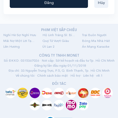
Đăng
Hủy
PHIM VIỆT SẮP CHIẾU
Nghỉ Hè Sợ Nghỉ Hưu
Hộ Linh Tráng Sĩ: Bí Ẩn Mộ Vua Đinh
Trại Buôn Người
Mãi Nợ Một Lời Tạm Biệt
Quý Tử Vượt Giàu
Bóng Ma Nhà Hát
Lên Hương
Út Lan 2
Án Mạng Karaoke
CÔNG TY TNHH MONET
Số ĐKKD: 0315367026 · Nơi cấp: Sở kế hoạch và đầu tư Tp. Hồ Chí Minh
· Đăng ký lần đầu ngày 01/11/2018
Địa chỉ: 33 Nguyễn Trung Trực, P.5, Q. Bình Thạnh, Tp. Hồ Chí Minh
Về chúng tôi
·
Chính sách bảo mật
·
Hỗ trợ
·
Liên hệ
· v8.1
ĐỐI TÁC