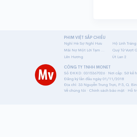
PHIM VIỆT SẮP CHIẾU
Nghỉ Hè Sợ Nghỉ Hưu
Mãi Nợ Một Lời Tạm Biệt
Quý Tử Vượt 
Lên Hương
Út Lan 2
CÔNG TY TNHH MONET
Số ĐKKD: 0315367026 · Nơi cấp: Sở kế ho
Đăng ký lần đầu ngày 01/11/2018
Địa chỉ: 33 Nguyễn Trung Trực, P.5, Q. Bì
Về chúng tôi
·
Chính sách bảo mật
·
Hỗ t