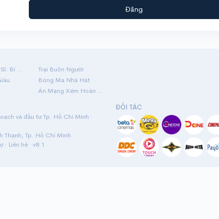
Đăng
Hộ Linh Tráng Sĩ: Bí Ẩn Mộ Vua Đinh
Trại Buôn Người
Giàu
Bóng Ma Nhà Hát
Án Mạng Xém Hoàn Hảo
ĐỐI TÁC
ạch và đầu tư Tp. Hồ Chí Minh ·
nh Thạnh, Tp. Hồ Chí Minh
rợ
·
Liên hệ
· v8.1