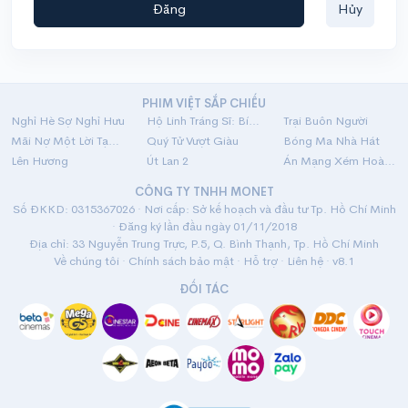
Đăng
Hủy
PHIM VIỆT SẮP CHIẾU
Nghỉ Hè Sợ Nghỉ Hưu
Hộ Linh Tráng Sĩ: Bí Ẩn Mộ Vua Đinh
Trại Buôn Người
Mãi Nợ Một Lời Tạm Biệt
Quý Tử Vượt Giàu
Bóng Ma Nhà Hát
Lên Hương
Út Lan 2
Án Mạng Xém Hoàn Hảo
CÔNG TY TNHH MONET
Số ĐKKD: 0315367026 · Nơi cấp: Sở kế hoạch và đầu tư Tp. Hồ Chí Minh
· Đăng ký lần đầu ngày 01/11/2018
Địa chỉ: 33 Nguyễn Trung Trực, P.5, Q. Bình Thạnh, Tp. Hồ Chí Minh
Về chúng tôi
·
Chính sách bảo mật
·
Hỗ trợ
·
Liên hệ
· v8.1
ĐỐI TÁC