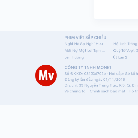
PHIM VIỆT SẮP CHIẾU
Nghỉ Hè Sợ Nghỉ Hưu
Mãi Nợ Một Lời Tạm Biệt
Quý Tử Vượt 
Lên Hương
Út Lan 2
CÔNG TY TNHH MONET
Số ĐKKD: 0315367026 · Nơi cấp: Sở kế ho
Đăng ký lần đầu ngày 01/11/2018
Địa chỉ: 33 Nguyễn Trung Trực, P.5, Q. Bì
Về chúng tôi
·
Chính sách bảo mật
·
Hỗ t