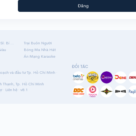
Đăng
Hộ Linh Tráng Sĩ: Bí Ẩn Mộ Vua Đinh
Trại Buôn Người
Giàu
Bóng Ma Nhà Hát
Án Mạng Karaoke
ĐỐI TÁC
ạch và đầu tư Tp. Hồ Chí Minh ·
nh Thạnh, Tp. Hồ Chí Minh
rợ
·
Liên hệ
· v8.1