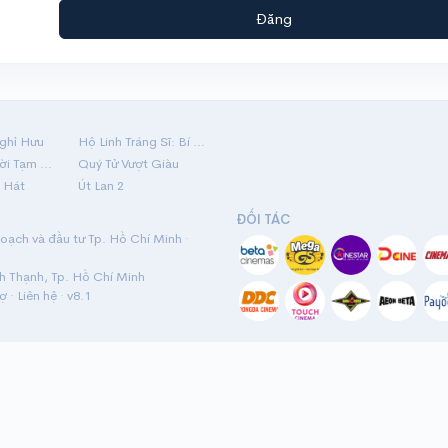
Đăng
ghỉ Hưu
Hộ Linh Tráng Sĩ: Bí Ẩn Mộ Vua Đinh
Mãi Nợ Một Lời Tạm Biệt
Quý Tử Vượt Giàu
 Hát
Út Lan 2
ĐỐI TÁC
ạch và đầu tư Tp. Hồ Chí Minh ·
nh Thạnh, Tp. Hồ Chí Minh
rợ
·
Liên hệ
· v8.1