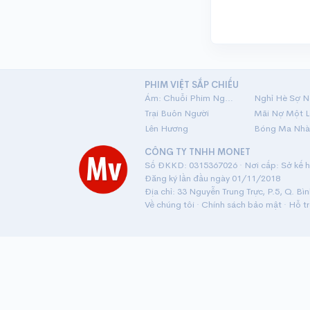
PHIM VIỆT SẮP CHIẾU
Ám: Chuỗi Phim Ngắn Linh Dị
Nghỉ Hè Sợ N
Trại Buôn Người
Lên Hương
Bóng Ma Nhà
CÔNG TY TNHH MONET
Số ĐKKD: 0315367026 · Nơi cấp: Sở kế ho
Đăng ký lần đầu ngày 01/11/2018
Địa chỉ: 33 Nguyễn Trung Trực, P.5, Q. Bì
Về chúng tôi
·
Chính sách bảo mật
·
Hỗ t