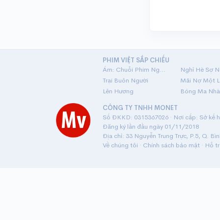
PHIM VIỆT SẮP CHIẾU
Ám: Chuỗi Phim Ngắn Linh Dị
Nghỉ Hè Sợ N
Trại Buôn Người
Lên Hương
Bóng Ma Nhà
CÔNG TY TNHH MONET
Số ĐKKD: 0315367026 · Nơi cấp: Sở kế ho
Đăng ký lần đầu ngày 01/11/2018
Địa chỉ: 33 Nguyễn Trung Trực, P.5, Q. Bì
Về chúng tôi
·
Chính sách bảo mật
·
Hỗ t