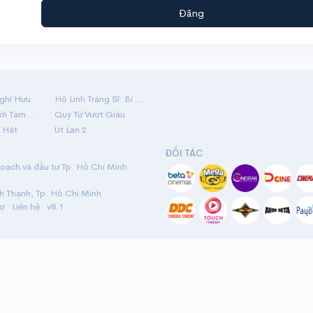
Đăng
ghỉ Hưu
Hộ Linh Tráng Sĩ: Bí Ẩn Mộ Vua Đinh
Mãi Nợ Một Lời Tạm Biệt
Quý Tử Vượt Giàu
 Hát
Út Lan 2
ĐỐI TÁC
ạch và đầu tư Tp. Hồ Chí Minh ·
nh Thạnh, Tp. Hồ Chí Minh
rợ
·
Liên hệ
· v8.1