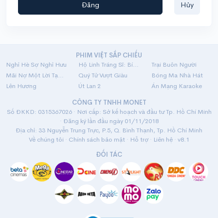
Đăng
Hủy
PHIM VIỆT SẮP CHIẾU
Nghỉ Hè Sợ Nghỉ Hưu
Hộ Linh Tráng Sĩ: Bí Ẩn Mộ Vua Đinh
Trại Buôn Người
Mãi Nợ Một Lời Tạm Biệt
Quý Tử Vượt Giàu
Bóng Ma Nhà Hát
Lên Hương
Út Lan 2
Án Mạng Karaoke
CÔNG TY TNHH MONET
Số ĐKKD: 0315367026 · Nơi cấp: Sở kế hoạch và đầu tư Tp. Hồ Chí Minh
· Đăng ký lần đầu ngày 01/11/2018
Địa chỉ: 33 Nguyễn Trung Trực, P.5, Q. Bình Thạnh, Tp. Hồ Chí Minh
Về chúng tôi
·
Chính sách bảo mật
·
Hỗ trợ
·
Liên hệ
· v8.1
ĐỐI TÁC