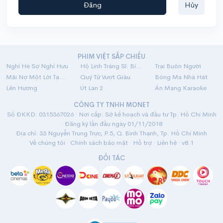
Đăng
Hủy
PHIM VIỆT SẮP CHIẾU
Nghỉ Hè Sợ Nghỉ Hưu
Hộ Linh Tráng Sĩ: Bí Ẩn Mộ Vua Đinh
Trại Buôn Người
Mãi Nợ Một Lời Tạm Biệt
Quý Tử Vượt Giàu
Bóng Ma Nhà Hát
Lên Hương
Út Lan 2
Án Mạng Karaoke
CÔNG TY TNHH MONET
Số ĐKKD: 0315367026 · Nơi cấp: Sở kế hoạch và đầu tư Tp. Hồ Chí Minh
· Đăng ký lần đầu ngày 01/11/2018
Địa chỉ: 33 Nguyễn Trung Trực, P.5, Q. Bình Thạnh, Tp. Hồ Chí Minh
Về chúng tôi
·
Chính sách bảo mật
·
Hỗ trợ
·
Liên hệ
· v8.1
ĐỐI TÁC