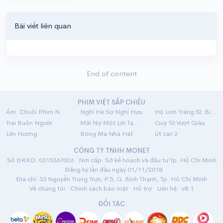
Bài viết liên quan
End of content
PHIM VIỆT SẮP CHIẾU
Ám: Chuỗi Phim Ngắn Linh Dị
Nghỉ Hè Sợ Nghỉ Hưu
Hộ Linh Tráng Sĩ: Bí Ẩn Mộ Vua Đinh
Trại Buôn Người
Mãi Nợ Một Lời Tạm Biệt
Quý Tử Vượt Giàu
Lên Hương
Bóng Ma Nhà Hát
Út Lan 2
CÔNG TY TNHH MONET
Số ĐKKD: 0315367026 · Nơi cấp: Sở kế hoạch và đầu tư Tp. Hồ Chí Minh
· Đăng ký lần đầu ngày 01/11/2018
Địa chỉ: 33 Nguyễn Trung Trực, P.5, Q. Bình Thạnh, Tp. Hồ Chí Minh
Về chúng tôi
·
Chính sách bảo mật
·
Hỗ trợ
·
Liên hệ
· v8.1
ĐỐI TÁC