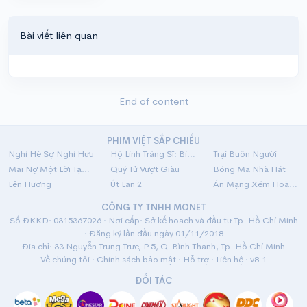
Bài viết liên quan
End of content
PHIM VIỆT SẮP CHIẾU
Nghỉ Hè Sợ Nghỉ Hưu
Hộ Linh Tráng Sĩ: Bí Ẩn Mộ Vua Đinh
Trại Buôn Người
Mãi Nợ Một Lời Tạm Biệt
Quý Tử Vượt Giàu
Bóng Ma Nhà Hát
Lên Hương
Út Lan 2
Án Mạng Xém Hoàn Hảo
CÔNG TY TNHH MONET
Số ĐKKD: 0315367026 · Nơi cấp: Sở kế hoạch và đầu tư Tp. Hồ Chí Minh
· Đăng ký lần đầu ngày 01/11/2018
Địa chỉ: 33 Nguyễn Trung Trực, P.5, Q. Bình Thạnh, Tp. Hồ Chí Minh
Về chúng tôi
·
Chính sách bảo mật
·
Hỗ trợ
·
Liên hệ
· v8.1
ĐỐI TÁC