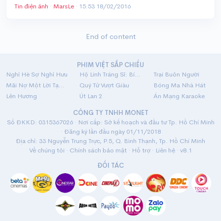
Tin điện ảnh
·
MarsLe
·
15:53 18/02/2016
End of content
PHIM VIỆT SẮP CHIẾU
Nghỉ Hè Sợ Nghỉ Hưu
Hộ Linh Tráng Sĩ: Bí Ẩn Mộ Vua Đinh
Trại Buôn Người
Mãi Nợ Một Lời Tạm Biệt
Quý Tử Vượt Giàu
Bóng Ma Nhà Hát
Lên Hương
Út Lan 2
Án Mạng Karaoke
CÔNG TY TNHH MONET
Số ĐKKD: 0315367026 · Nơi cấp: Sở kế hoạch và đầu tư Tp. Hồ Chí Minh
· Đăng ký lần đầu ngày 01/11/2018
Địa chỉ: 33 Nguyễn Trung Trực, P.5, Q. Bình Thạnh, Tp. Hồ Chí Minh
Về chúng tôi
·
Chính sách bảo mật
·
Hỗ trợ
·
Liên hệ
· v8.1
ĐỐI TÁC