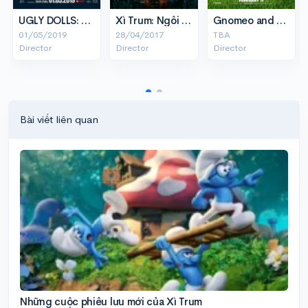
UGLY DOLLS: Hội Thú Bông Ngộ Nghĩnh
Xì Trum: Ngôi Làng Kỳ Bí
Gnomeo and Juliet
01/05/2019
28/04/2017
TBA
Director
Director
Director
Bài viết liên quan
Những cuộc phiêu lưu mới của Xì Trum