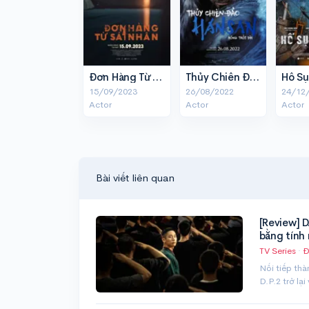
Đơn Hàng Từ Sát Nhân
Thủy Chiến Đảo Hansan: Rồng Trỗi Dậy
Hố Sụ
15/09/2023
26/08/2022
24/12
Actor
Actor
Actor
Bài viết liên quan
[Review] D
bằng tính
TV Series
·
Đ
Nối tiếp thà
D.P.2 trở lạ