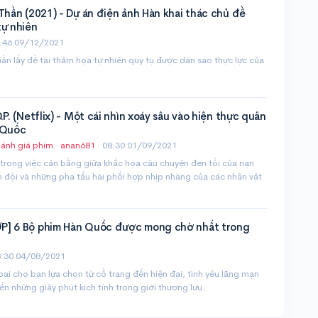
Thần (2021) - Dự án điện ảnh Hàn khai thác chủ đề
tự nhiên
:46 09/12/2021
ần lấy đề tài thảm họa tự nhiên quy tụ được dàn sao thực lực của
.P. (Netflix) - Một cái nhìn xoáy sâu vào hiện thực quân
 Quốc
ánh giá phim
·
anan681
·
08:30 01/09/2021
 trong việc cân bằng giữa khắc họa câu chuyện đen tối của nạn
 đội và những pha tấu hài phối hợp nhịp nhàng của các nhân vật
] 6 Bộ phim Hàn Quốc được mong chờ nhất trong
:30 04/08/2021
oại cho bạn lựa chọn từ cổ trang đến hiện đại, tình yêu lãng mạn
n những giây phút kịch tính trong giới thượng lưu.