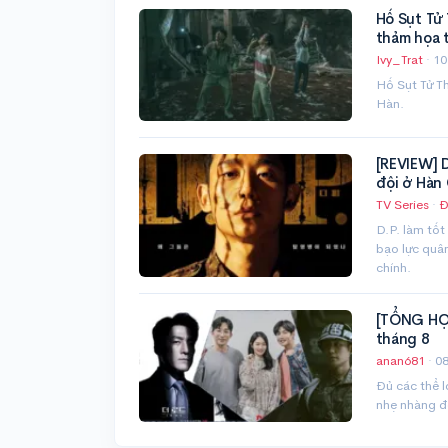
Hố Sụt Tử 
thảm họa 
Ivy_Trat
·
10
Hố Sụt Tử Th
Hàn.
[REVIEW] D
đội ở Hàn
TV Series
·
Đ
D.P. làm tốt
bạo lực quân
chính.
[TỔNG HỢP
tháng 8
anan681
·
08
Đủ các thể l
nhẹ nhàng đế