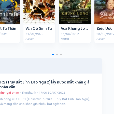
t Tử Thần
Ván Cờ Sinh Tử
Vua Khủng Long: Phiêu Lưu Đến Vùng Núi Lửa
/2021
31/01/2020
14/06/2019
25/10/201
Actor
Actor
Actor
.P.2 (Truy Bắt Lính Đào Ngũ 2) lấy nước mắt khán giả
 nhân văn
ánh giá phim
· Thaithanh ·
17:00 30/07/2023
nh công của D.P.1 (Deserter Pursuit - Truy Bắt Lính Đào Ngũ),
i và mang đến cho khán giả nhiều bất ngờ hơn.