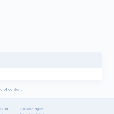
d of content
Hộ Linh Tráng Sĩ: Bí Ẩn Mộ Vua Đinh
Trại Buôn Người