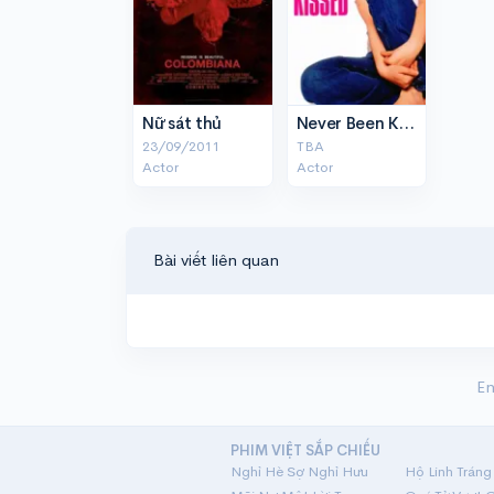
Nữ sát thủ
Never Been Kissed
23/09/2011
TBA
Actor
Actor
Bài viết liên quan
En
PHIM VIỆT SẮP CHIẾU
Nghỉ Hè Sợ Nghỉ Hưu