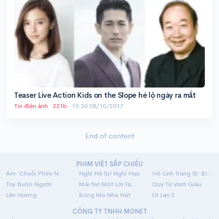
Teaser Live Action Kids on the Slope hé lộ ngày ra mắt
Tin điện ảnh
·
221b
·
10:30 28/10/2017
End of content
PHIM VIỆT SẮP CHIẾU
Ám: Chuỗi Phim Ngắn Linh Dị
Nghỉ Hè Sợ Nghỉ Hưu
Hộ Linh Tráng Sĩ: Bí Ẩn Mộ Vua Đinh
Trại Buôn Người
Mãi Nợ Một Lời Tạm Biệt
Quý Tử Vượt Giàu
Lên Hương
Bóng Ma Nhà Hát
Út Lan 2
CÔNG TY TNHH MONET