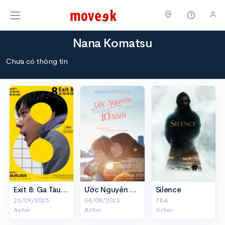
Nana Komatsu
Chưa có thông tin
Exit 8: Ga Tàu Vô Tận
Ước Nguyện 10 năm
Silence
26/09/2025
04/08/2023
TBA
Actor
Actor
Actor