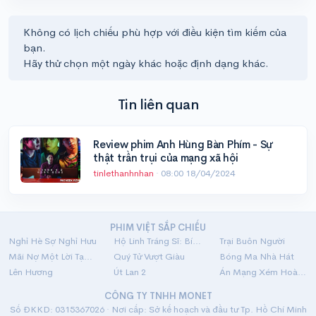
Không có lịch chiếu phù hợp với điều kiện tìm kiếm của
bạn.
Hãy thử chọn một ngày khác hoặc định dạng khác.
Tin liên quan
Review phim Anh Hùng Bàn Phím - Sự
thật trần trụi của mạng xã hội
tinlethanhnhan
·
08:00 18/04/2024
PHIM VIỆT SẮP CHIẾU
Nghỉ Hè Sợ Nghỉ Hưu
Hộ Linh Tráng Sĩ: Bí Ẩn Mộ Vua Đinh
Trại Buôn Người
Mãi Nợ Một Lời Tạm Biệt
Quý Tử Vượt Giàu
Bóng Ma Nhà Hát
Lên Hương
Út Lan 2
Án Mạng Xém Hoàn Hảo
CÔNG TY TNHH MONET
Số ĐKKD: 0315367026 · Nơi cấp: Sở kế hoạch và đầu tư Tp. Hồ Chí Minh