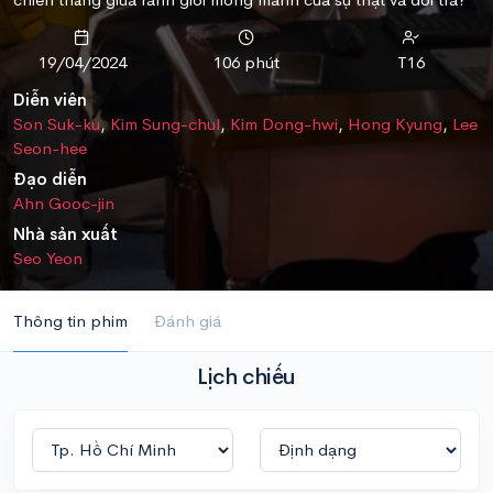
19/04/2024
106 phút
T16
Diễn viên
Son Suk-ku
,
Kim Sung-chul
,
Kim Dong-hwi
,
Hong Kyung
,
Lee
Seon-hee
Đạo diễn
Ahn Gooc-jin
Nhà sản xuất
Seo Yeon
Thông tin phim
Đánh giá
Lịch chiếu