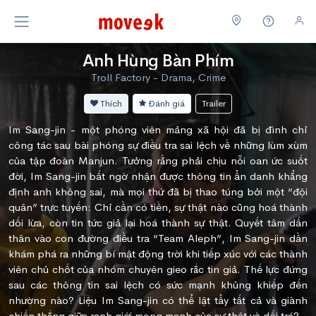
Anh Hùng Bàn Phím
Troll Factory - Drama, Crime
Thích
Đánh giá
Trailer
Im Sang-jin - một phóng viên mảng xã hội đã bị đình chỉ
công tác sau bài phóng sự điều tra sai lệch về những lùm xùm
của tập đoàn Manjun. Tưởng rằng phải chịu nỗi oan ức suốt
đời, Im Sang-jin bất ngờ nhận được thông tin ẩn danh khẳng
định anh không sai, mà mọi thứ đã bị thao túng bởi một “đội
quân” trực tuyến: Chỉ cần có tiền, sự thật nào cũng hoá thành
dối lừa, còn tin tức giả lại hoá thành sự thật. Quyết tâm dấn
thân vào con đường điều tra “Team Aleph”, Im Sang-jin dần
khám phá ra những bí mật động trời khi tiếp xúc với các thành
viên chủ chốt của nhóm chuyên gieo rắc tin giả. Thế lực đứng
sau các thông tin sai lệch có sức mạnh khủng khiếp đến
nhường nào? Liệu Im Sang-jin có thể lật tẩy tất cả và giành
chiến thắng giữa ranh giới mong manh của sự thật và dối trá?