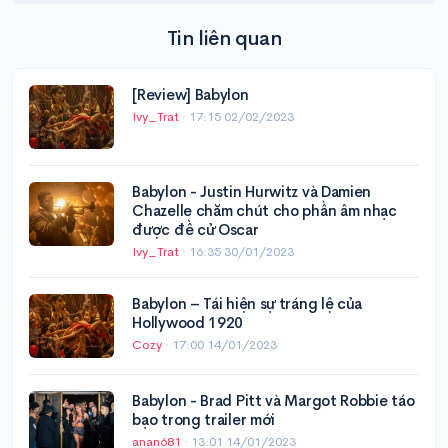
Tin liên quan
[Review] Babylon
Ivy_Trat
·
17:15 02/02/2023
Babylon - Justin Hurwitz và Damien
Chazelle chăm chút cho phần âm nhạc
được đề cử Oscar
Ivy_Trat
·
16:35 30/01/2023
Babylon – Tái hiện sự tráng lệ của
Hollywood 1920
Cozy
·
17:00 14/01/2023
Babylon - Brad Pitt và Margot Robbie táo
bạo trong trailer mới
anan681
·
13:01 14/01/2023