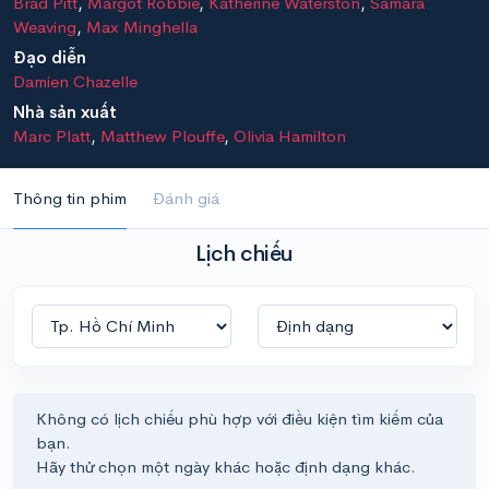
Brad Pitt
,
Margot Robbie
,
Katherine Waterston
,
Samara
Weaving
,
Max Minghella
Đạo diễn
Damien Chazelle
Nhà sản xuất
Marc Platt
,
Matthew Plouffe
,
Olivia Hamilton
Thông tin phim
Đánh giá
Lịch chiếu
Không có lịch chiếu phù hợp với điều kiện tìm kiếm của
bạn.
Hãy thử chọn một ngày khác hoặc định dạng khác.