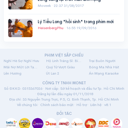
Moveek ·
22:37 31/08/2017
Lý Tiểu Long "hồi sinh" trong phim mới
HeisenbergPhu
·
16:55 19/09/2016
PHIM VIỆT SẮP CHIẾU
Nghỉ Hè Sợ Nghỉ Hưu
Hộ Linh Tráng Sĩ: Bí Ẩn Mộ Vua Đinh
Trại Buôn Người
Mãi Nợ Một Lời Tạm Biệt
Quý Tử Vượt Giàu
Bóng Ma Nhà Hát
Lên Hương
Út Lan 2
Án Mạng Karaoke
CÔNG TY TNHH MONET
Số ĐKKD: 0315367026 · Nơi cấp: Sở kế hoạch và đầu tư Tp. Hồ Chí Minh
· Đăng ký lần đầu ngày 01/11/2018
Địa chỉ: 33 Nguyễn Trung Trực, P.5, Q. Bình Thạnh, Tp. Hồ Chí Minh
Về chúng tôi
·
Chính sách bảo mật
·
Hỗ trợ
·
Liên hệ
· v8.1
ĐỐI TÁC