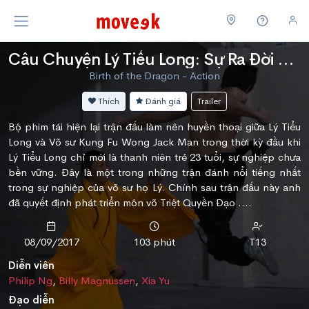
Câu Chuyện Lý Tiểu Long: Sự Ra Đời Của Rồng
Birth of the Dragon - Action
Thích
Đánh giá
Trailer
Bộ phim tái hiện lại trận đấu làm nên huyền thoại giữa Lý Tiểu
Long và Võ sư Kung Fu Wong Jack Man trong thời kỳ đầu khi
Lý Tiểu Long chỉ mới là thanh niên trẻ 23 tuổi, sự nghiệp chưa
bền vững. Đây là một trong những trận đánh nổi tiếng nhất
trong sự nghiệp của võ sư họ Lý. Chính sau trận đấu này anh
đã quyết định phát triển môn võ Triệt Quyền Đạo ….
08/09/2017
103 phút
T13
Diễn viên
Philip Ng
,
Billy Magnussen
,
Xia Yu
Đạo diễn