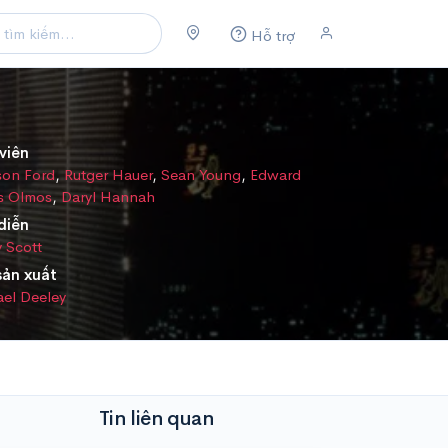
Hỗ trợ
viên
son Ford
,
Rutger Hauer
,
Sean Young
,
Edward
s Olmos
,
Daryl Hannah
diễn
y Scott
sản xuất
el Deeley
Tin liên quan