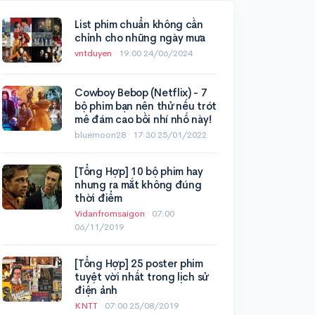
List phim chuẩn không cần
chỉnh cho những ngày mưa
vntduyen
·
19:00 24/06/2024
Cowboy Bebop (Netflix) - 7
bộ phim bạn nên thử nếu trót
mê đám cao bồi nhí nhố này!
bluemoon28 ·
17:30 25/01/2022
[Tổng Hợp] 10 bộ phim hay
nhưng ra mắt không đúng
thời điểm
Vidanfromsaigon
·
07:00
06/11/2019
[Tổng Hợp] 25 poster phim
tuyệt vời nhất trong lịch sử
điện ảnh
KNTT
·
07:00 25/08/2019