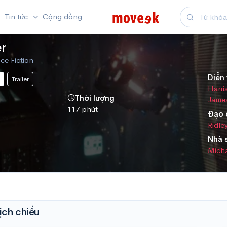
Tin tức
Cộng đồng
r
nce Fiction
Diễn 
Trailer
Harri
Thời lượng
Jame
117 phút
Đạo 
Ridle
Nhà 
Micha
ịch chiếu