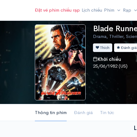
Đặt vé phim chiếu rạp
Lịch chiếu
Phim
Rạp
Blade Runne
Drama, Thriller, Scie
Thích
Đánh giá
Khởi chiếu
25/06/1982 (US)
Thông tin phim
Đánh giá
Tin tức
L