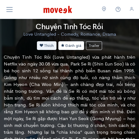
Chuyện Tình Tóc Rối
Love Untangled - Comedy, Romance, Drama
Thích
Đánh giá
Trailer
Chuyện Tình Tóc Rối (Love Untangled) vừa phát hành trên
Netflix vào ngày 30.08 vừa qua. Park Se Ri (Shin Eun Soo) là cô
bé học sinh 12 sống tại thành phố biển Busan năm 1998.
Giống như nhiều nữ sinh cùng độ tuổi, cô nàng thầm thích
Kim Hyeon (Cha Woo Min) – anh chàng đẹp trai, nổi tiếng
nhất trong trường. Vấn đề là Se Ri có một mái tóc xù bông
bẩm sinh, dù tìm mọi cách để ép thẳng, tóc vẫn trở về y như
hiện trạng. Se Ri luôn không thích mái tóc của mình, và cho
rằng Kim Hyeon sẽ không bao giờ để ý đến mình vì thế. Đến
một ngày, Se Ri gặp được Han Yun Seok (Gong Myung) – học
sinh mới chuyển trường. Cậu bị thương ở chân, tính cách lại
trầm lặng. Nhưng lại là “chìa khóa” quan trọng trong chiến
dịch “tóc suôn thẳng” của Se Ri. Se Ri cùng với hội bạn thân