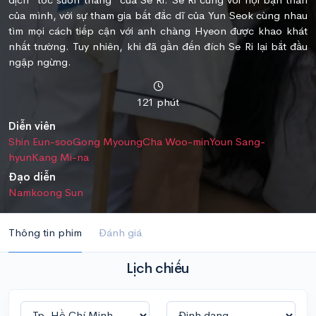
của mình, với sự tham gia bất đắc dĩ của Yun Seok cùng nhau
tìm mọi cách tiếp cận với anh chàng Hyeon được khao khát
nhất trường. Tuy nhiên, khi đã gần đến đích Se Ri lại bắt đầu
ngập ngừng.
121 phút
Diễn viên
Shin Eun-soo
Gong Myoung
Cha Woo-min
Youn Sang-
hyun
Kang Mi-na
Đạo diễn
Namkoong Sun
Thông tin phim
Đánh giá
Lịch chiếu