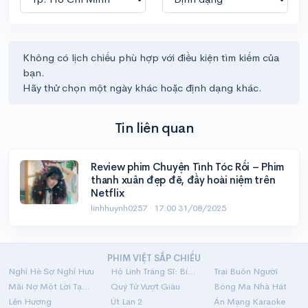
Không có lịch chiếu phù hợp với điều kiện tìm kiếm của
bạn.
Hãy thử chọn một ngày khác hoặc định dạng khác.
Tin liên quan
Review phim Chuyện Tình Tóc Rối – Phim
thanh xuân đẹp đẽ, đầy hoài niệm trên
Netflix
linhhuynh0257 ·
17:00 31/08/2025
PHIM VIỆT SẮP CHIẾU
Nghỉ Hè Sợ Nghỉ Hưu
Hộ Linh Tráng Sĩ: Bí Ẩn Mộ Vua Đinh
Trại Buôn Người
Mãi Nợ Một Lời Tạm Biệt
Quý Tử Vượt Giàu
Bóng Ma Nhà Hát
Lên Hương
Út Lan 2
Án Mạng Karaoke