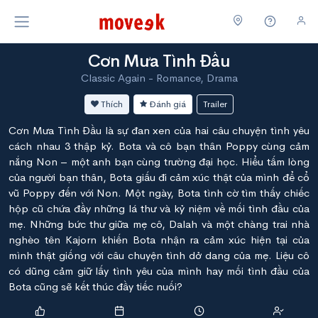
Cơn Mưa Tình Đầu
Classic Again - Romance, Drama
Thích
Đánh giá
Trailer
Cơn Mưa Tình Đầu là sự đan xen của hai câu chuyện tình yêu
cách nhau 3 thập kỷ. Bota và cô bạn thân Poppy cùng cảm
nắng Non – một anh bạn cùng trường đại học. Hiểu tấm lòng
của người bạn thân, Bota giấu đi cảm xúc thật của mình để cổ
vũ Poppy đến với Non. Một ngày, Bota tình cờ tìm thấy chiếc
hộp cũ chứa đầy những lá thư và kỷ niệm về mối tình đầu của
mẹ. Những bức thư giữa mẹ cô, Dalah và một chàng trai nhà
nghèo tên Kajorn khiến Bota nhận ra cảm xúc hiện tại của
mình thật giống với câu chuyện tình dở dang của mẹ. Liệu cô
có dũng cảm giữ lấy tình yêu của mình hay mối tình đầu của
Bota cũng sẽ kết thúc đầy tiếc nuối?