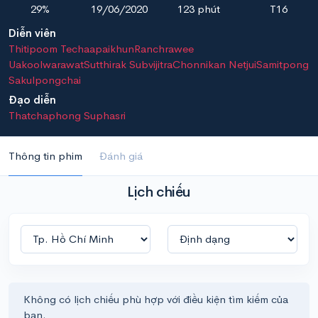
29%
19/06/2020
123 phút
T16
Diễn viên
Thitipoom Techaapaikhun
Ranchrawee
Uakoolwarawat
Sutthirak Subvijitra
Chonnikan Netjui
Samitpong
Sakulpongchai
Đạo diễn
Thatchaphong Suphasri
Thông tin phim
Đánh giá
Lịch chiếu
Không có lịch chiếu phù hợp với điều kiện tìm kiếm của
bạn.