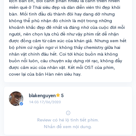
kịch bản ổn, bối cảnh phần nhiều là cảnh thiên nhiên
miền quê ở Thái siêu đẹp và dàn diễn viên thì đẹp khỏi
bàn. Mối tình đầu dù thành đôi hay dang dở nhưng
không thể phủ nhận đó chính là một trong những
khoảnh khắc đẹp đẽ nhất và đáng nhớ của cuộc đời mỗi
người, nên chọn lựa chủ đề như vậy phim rất dễ nhận
được đồng cảm từ cảm xúc của khán giả. Nhưng xem hết
bộ phim cứ ngẩn ngơ vì không thấy chemistry giữa hai
nhân vật chính đâu hết. Coi tới khúc buồn mà không
buồn nổi luôn, câu chuyện xây dựng rời rạc, không đẩy
được cảm xúc của nhân vật. Kết mỗi OST của phim,
cover lại của bản Hàn nên siêu hay.
blakenguyen
5
14:03 17/06/2020
Review có hé lộ tình tiết phim.
Nhấn để xem nội dung.