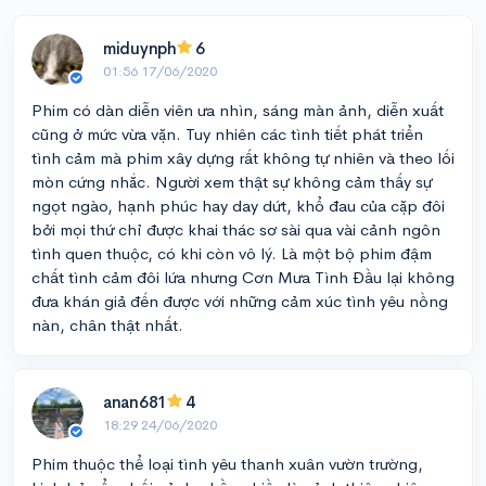
miduynph
6
01:56 17/06/2020
Phim có dàn diễn viên ưa nhìn, sáng màn ảnh, diễn xuất
cũng ở mức vừa vặn. Tuy nhiên các tình tiết phát triển
tình cảm mà phim xây dựng rất không tự nhiên và theo lối
mòn cứng nhắc. Người xem thật sự không cảm thấy sự
ngọt ngào, hạnh phúc hay day dứt, khổ đau của cặp đôi
bởi mọi thứ chỉ được khai thác sơ sài qua vài cảnh ngôn
tình quen thuộc, có khi còn vô lý. Là một bộ phim đậm
chất tình cảm đôi lứa nhưng Cơn Mưa Tình Đầu lại không
đưa khán giả đến được với những cảm xúc tình yêu nồng
nàn, chân thật nhất.
anan681
4
18:29 24/06/2020
Phim thuộc thể loại tình yêu thanh xuân vườn trường,