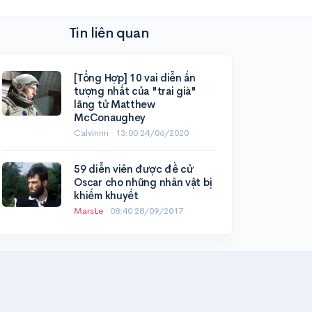
Tin liên quan
[Tổng Hợp] 10 vai diễn ấn
tượng nhất của "trai già"
lãng tử Matthew
McConaughey
Calvinnn ·
13:00 24/06/2020
59 diễn viên được đề cử
Oscar cho những nhân vật bị
khiếm khuyết
MarsLe
·
08:40 28/09/2017