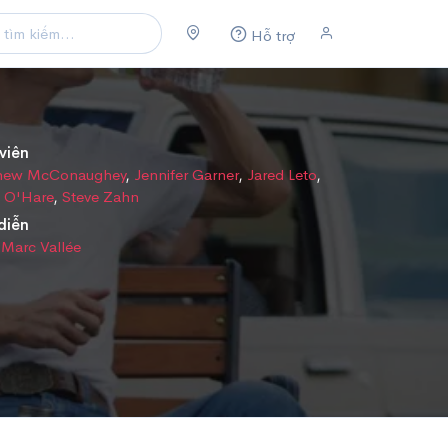
Hỗ trợ
viên
hew McConaughey
,
Jennifer Garner
,
Jared Leto
,
s O'Hare
,
Steve Zahn
diễn
Marc Vallée