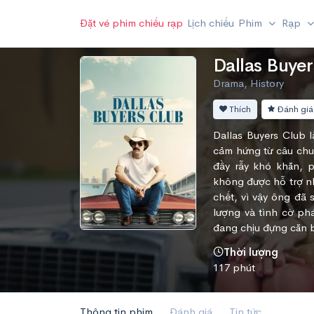
Đặt vé phim chiếu rạp
Lịch chiếu
Phim
Rạp
Dallas Buyer
Drama, History
Thích
Đánh giá
Dallas Buyers Club l
cảm hứng từ câu chu
đầy rẫy khó khăn, p
không được hỗ trợ n
chết, vì vậy ông đã 
lượng và tình cờ phá
đang chịu đựng căn 
Thời lượng
117 phút
Thông tin phim
Đánh giá
Tin tức