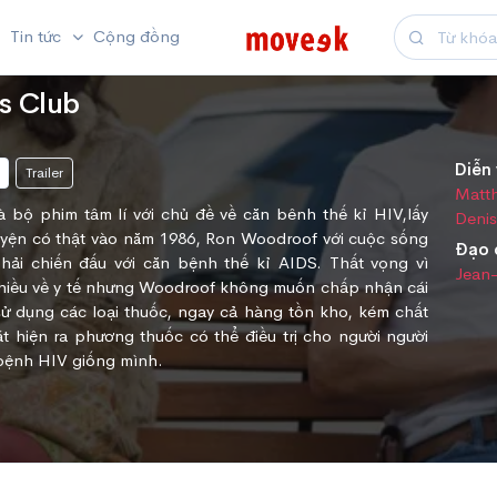
Tin tức
Cộng đồng
s Club
Diễn 
Trailer
Matt
à bộ phim tâm lí với chủ đề về căn bênh thế kỉ HIV,lấy
Deni
yện có thật vào năm 1986, Ron Woodroof với cuộc sống
Đạo 
hải chiến đấu với căn bệnh thế kỉ AIDS. Thất vọng vì
Jean-
hiều về y tế nhưng Woodroof không muốn chấp nhận cái
sử dụng các loại thuốc, ngay cả hàng tồn kho, kém chất
t hiện ra phương thuốc có thể điều trị cho người người
bệnh HIV giống mình.