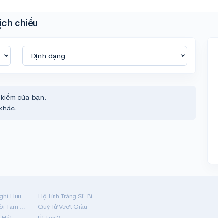
ịch chiếu
 kiếm của bạn.
khác.
ghỉ Hưu
Hộ Linh Tráng Sĩ: Bí Ẩn Mộ Vua Đinh
Mãi Nợ Một Lời Tạm Biệt
Quý Tử Vượt Giàu
 Hát
Út Lan 2