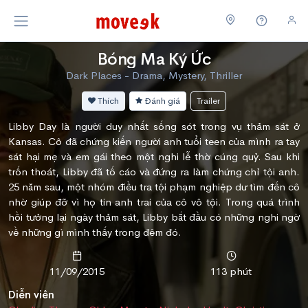
Bóng Ma Ký Ức
Dark Places - Drama, Mystery, Thriller
Thích
Đánh giá
Trailer
Libby Day là người duy nhất sống sót trong vụ thảm sát ở
Kansas. Cô đã chứng kiến người anh tuổi teen của mình ra tay
sát hại mẹ và em gái theo một nghi lễ thờ cúng quỷ. Sau khi
trốn thoát, Libby đã tố cáo và đứng ra làm chứng chỉ tội anh.
25 năm sau, một nhóm điều tra tội phạm nghiệp dư tìm đến cô
nhờ giúp đỡ vì họ tin anh trai của cô vô tội. Trong quá trình
hồi tưởng lại ngày thảm sát, Libby bắt đầu có những nghi ngờ
về những gì mình thấy trong đêm đó.
11/09/2015
113 phút
Diễn viên