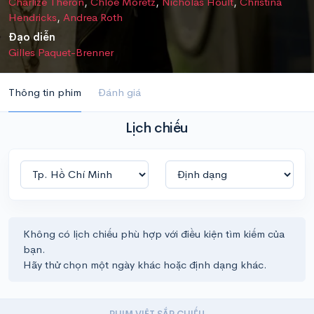
Charlize Theron
,
Chloe Moretz
,
Nicholas Hoult
,
Christina
Hendricks
,
Andrea Roth
Đạo diễn
Gilles Paquet-Brenner
Thông tin phim
Đánh giá
Lịch chiếu
Không có lịch chiếu phù hợp với điều kiện tìm kiếm của
bạn.
Hãy thử chọn một ngày khác hoặc định dạng khác.