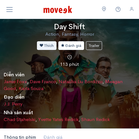
Day Shift
Action, Fantasy, Horror
Thích
Đánh giá
Trailer
113 phút
Diễn viên
Jamie Foxx
,
Dave Franco
,
Natasha Liu Bordizzo
,
Meagan
Good
,
Karla Souza
Đạo diễn
J.J. Perry
Nhà sản xuất
Chad Stahelski
,
Yvette Yates Redick
,
Shaun Redick
Thông tin phim
Đánh giá