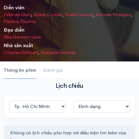
Diễn viên
Félix de Givry
,
Brady Corbet
,
Greta Gerwig
,
Arsinee Khanjian
,
Pauline Étienne
Đạo diễn
Mia Hansen-Løve
Nhà sản xuất
Charles Gillibert
,
Nathalie Dennes
Thông tin phim
Đánh giá
Lịch chiếu
Không có lịch chiếu phù hợp với điều kiện tìm kiếm của