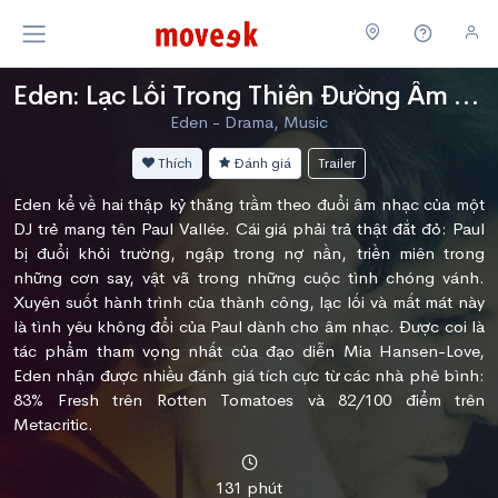
Eden: Lạc Lối Trong Thiên Đường Âm Nhạc
Eden - Drama, Music
Thích
Đánh giá
Trailer
Eden kể về hai thập kỷ thăng trầm theo đuổi âm nhạc của một
DJ trẻ mang tên Paul Vallée. Cái giá phải trả thật đắt đỏ: Paul
bị đuổi khỏi trường, ngập trong nợ nần, triền miên trong
những cơn say, vật vã trong những cuộc tình chóng vánh.
Xuyên suốt hành trình của thành công, lạc lối và mất mát này
là tình yêu không đổi của Paul dành cho âm nhạc. Được coi là
tác phẩm tham vọng nhất của đạo diễn Mia Hansen-Love,
Eden nhận được nhiều đánh giá tích cực từ các nhà phê bình:
83% Fresh trên Rotten Tomatoes và 82/100 điểm trên
Metacritic.
131 phút