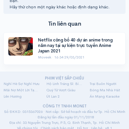
bạn.
Hãy thử chọn một ngày khác hoặc định dạng khác.
Tin liên quan
Netflix công bố 40 dự án anime trong
năm nay tại sự kiện trực tuyến Anime
Japan 2021
Moveek ·
16:34 29/03/2021
PHIM VIỆT SẮP CHIẾU
Nghỉ Hè Sợ Nghỉ Hưu
Hộ Linh Tráng Sĩ: Bí Ẩn Mộ Vua Đinh
Trại Buôn Người
Mãi Nợ Một Lời Tạm Biệt
Quý Tử Vượt Giàu
Bóng Ma Nhà Hát
Lên Hương
Út Lan 2
Án Mạng Karaoke
CÔNG TY TNHH MONET
Số ĐKKD: 0315367026 · Nơi cấp: Sở kế hoạch và đầu tư Tp. Hồ Chí Minh
· Đăng ký lần đầu ngày 01/11/2018
Địa chỉ: 33 Nguyễn Trung Trực, P.5, Q. Bình Thạnh, Tp. Hồ Chí Minh
Về chúng tôi
·
Chính sách bảo mật
·
Hỗ trợ
·
Liên hệ
· v8.1