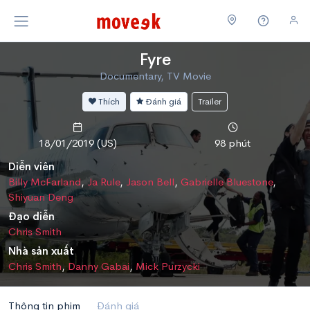
Fyre
Documentary, TV Movie
Thích
Đánh giá
Trailer
18/01/2019 (US)
98 phút
Diễn viên
Billy McFarland
,
Ja Rule
,
Jason Bell
,
Gabrielle Bluestone
,
Shiyuan Deng
Đạo diễn
Chris Smith
Nhà sản xuất
Chris Smith
,
Danny Gabai
,
Mick Purzycki
Thông tin phim
Đánh giá