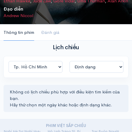
Ethan Hawke
,
Jude Law
,
Gore Vidal
,
Uma Thurman
,
Alan Arkin
Đạo diễn
Andrew Niccol
Thông tin phim
Đánh giá
Lịch chiếu
Không có lịch chiếu phù hợp với điều kiện tìm kiếm của
bạn.
Hãy thử chọn một ngày khác hoặc định dạng khác.
PHIM VIỆT SẮP CHIẾU
Nghỉ Hè Sợ Nghỉ Hưu
Hộ Linh Tráng Sĩ: Bí Ẩn Mộ Vua Đinh
Trại Buôn Người