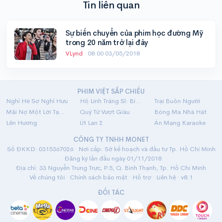
Tin liên quan
Sự biến chuyển của phim học đường Mỹ
trong 20 năm trở lại đây
VLynd
·
08:00 03/05/2018
PHIM VIỆT SẮP CHIẾU
Nghỉ Hè Sợ Nghỉ Hưu
Hộ Linh Tráng Sĩ: Bí Ẩn Mộ Vua Đinh
Trại Buôn Người
Mãi Nợ Một Lời Tạm Biệt
Quý Tử Vượt Giàu
Bóng Ma Nhà Hát
Lên Hương
Út Lan 2
Án Mạng Karaoke
CÔNG TY TNHH MONET
Số ĐKKD: 0315367026 · Nơi cấp: Sở kế hoạch và đầu tư Tp. Hồ Chí Minh
· Đăng ký lần đầu ngày 01/11/2018
Địa chỉ: 33 Nguyễn Trung Trực, P.5, Q. Bình Thạnh, Tp. Hồ Chí Minh
Về chúng tôi
·
Chính sách bảo mật
·
Hỗ trợ
·
Liên hệ
· v8.1
ĐỐI TÁC