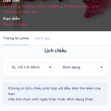
Diễn viên
Zac Efron
,
Vanessa Anne Hudgens
,
Ashley Tisdale
,
Lucas
Grabeel
,
Corbin Bleu
Đạo diễn
Kenny Ortega
Thông tin phim
Đánh giá
Lịch chiếu
Không có lịch chiếu phù hợp với điều kiện tìm kiếm của
bạn.
Hãy thử chọn một ngày khác hoặc định dạng khác.