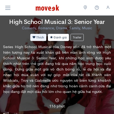
High School Musical 3: Senior Year
Comedy, Romance, Drama, Family, Music
Thích
Đánh giá
Trailer
Series High School Musical của Disney vốn đã trở thành một
hiện tượng nay tái xuất khán giả trên màn ảnh rộng với High
School Musical 3: Senior Year, khi những học sinh được yêu
thích nhất trên thế giới đang trải qua năm học trung học cuối
cùng. Đứng giữa một giải vô địch bóng rổ, lễ dạ hội và đại
nhạc hội mùa xuân với sự góp mặt của tất cả thành viên
Wildcats, Troy và Gabriella ước nguyện sẽ biến từng khoảnh
khắc giữa họ trở nên đáng nhớ trong hoàn cảnh cánh cửa đại
học đang đặt một dấu hỏi lớn cho quan hệ giữa hai người.
116 phút