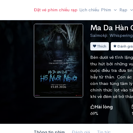
Đặt vé phim chiếu rạp
Lịch chiếu
Phim
Rạp
Ma Da Hàn 
Salmokji: Whispering
Thích
Đánh giá
Bên dưới vẻ tĩnh lặng
thu hút bởi những v
cuộc điều tra đưa t
bẫy tử thần. Con ác
còn thao túng tâm l
chính thức lọt vào 
khi về đêm sẽ trở th
Hài lòng
69%
Thông tin phim
Đánh giá
Tin tức