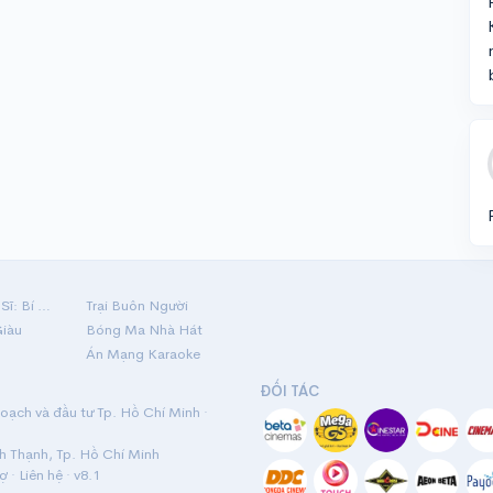
Hộ Linh Tráng Sĩ: Bí Ẩn Mộ Vua Đinh
Trại Buôn Người
Giàu
Bóng Ma Nhà Hát
Án Mạng Karaoke
ĐỐI TÁC
ạch và đầu tư Tp. Hồ Chí Minh ·
nh Thạnh, Tp. Hồ Chí Minh
rợ
·
Liên hệ
· v8.1