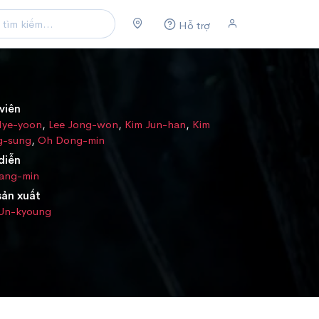
Hỗ trợ
viên
Hye-yoon
,
Lee Jong-won
,
Kim Jun-han
,
Kim
g-sung
,
Oh Dong-min
diễn
Sang-min
sản xuất
 Un-kyoung