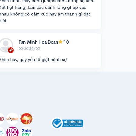
Phim nhạt, mấy cảnh jumpscare không sợ lắm.
Kết hụt hẫng, làm các cảnh lồng ghép vào
nhau không có cảm xúc hay âm thanh gì đặc
biệt.
Tan Minh Hoa Doan
10
00:30 20/05
Phim hay, gây yếu tố giật mình sợ