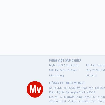
PHIM VIỆT SẮP CHIẾU
Nghỉ Hè Sợ Nghỉ Hưu
Mãi Nợ Một Lời Tạm Biệt
Quý Tử Vượt 
Lên Hương
Út Lan 2
CÔNG TY TNHH MONET
Số ĐKKD: 0315367026 · Nơi cấp: Sở kế ho
Đăng ký lần đầu ngày 01/11/2018
Địa chỉ: 33 Nguyễn Trung Trực, P.5, Q. Bì
Về chúng tôi
·
Chính sách bảo mật
·
Hỗ t