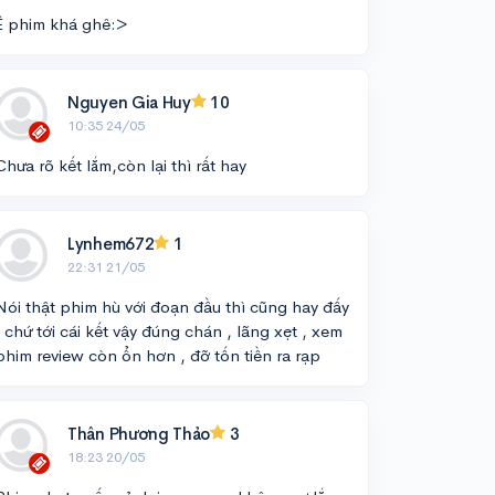
Ê phim khá ghê:>
Nguyen Gia Huy
10
10:35 24/05
Chưa rõ kết lắm,còn lại thì rất hay
Lynhem672
1
22:31 21/05
Nói thật phim hù với đoạn đầu thì cũng hay đấy
, chứ tới cái kết vậy đúng chán , lãng xẹt , xem
phim review còn ổn hơn , đỡ tốn tiền ra rạp
Thân Phương Thảo
3
18:23 20/05