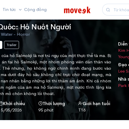
Tin tức
Cộng đồng
Quốc: Hồ Nuốt Người
 Water - Horror
Diễn 
Trailer
Kim 
 của hồ Salmokji là nơi trú ngụ của một thực thể tà ma. Bị
Youn
ụ án tại hồ Salmokji, một nhóm phóng viên dấn thân vào
Đạo 
in. Thế nhưng, họ không ngờ chính mình đang bước vào
Lee 
 ma dưới đáy hồ sâu không chỉ trực chờ đoạt mạng, mà
Nhà 
ý nạn nhân bằng những lời thì thầm ám ảnh. Khi cả nhóm
Park
tầm ngắm của ám ma hồ Salmokji, mặt nước tĩnh lặng kia
ành mồ chôn không lối thoát.
Khởi chiếu
Thời lượng
Giới hạn tuổi
15/05/2026
95 phút
T18