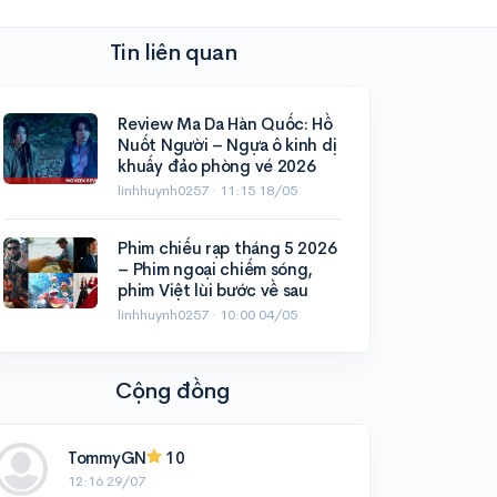
Tin liên quan
Review Ma Da Hàn Quốc: Hồ
Nuốt Người – Ngựa ô kinh dị
khuấy đảo phòng vé 2026
linhhuynh0257 ·
11:15 18/05
Phim chiếu rạp tháng 5 2026
– Phim ngoại chiếm sóng,
phim Việt lùi bước về sau
linhhuynh0257 ·
10:00 04/05
Cộng đồng
TommyGN
10
12:16 29/07