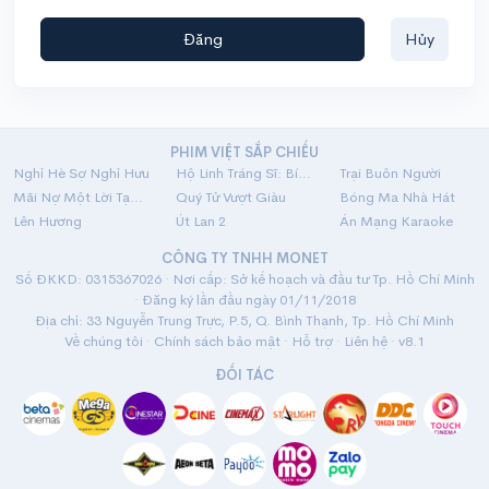
Đăng
Hủy
PHIM VIỆT SẮP CHIẾU
Nghỉ Hè Sợ Nghỉ Hưu
Hộ Linh Tráng Sĩ: Bí Ẩn Mộ Vua Đinh
Trại Buôn Người
Mãi Nợ Một Lời Tạm Biệt
Quý Tử Vượt Giàu
Bóng Ma Nhà Hát
Lên Hương
Út Lan 2
Án Mạng Karaoke
CÔNG TY TNHH MONET
Số ĐKKD: 0315367026 · Nơi cấp: Sở kế hoạch và đầu tư Tp. Hồ Chí Minh
· Đăng ký lần đầu ngày 01/11/2018
Địa chỉ: 33 Nguyễn Trung Trực, P.5, Q. Bình Thạnh, Tp. Hồ Chí Minh
Về chúng tôi
·
Chính sách bảo mật
·
Hỗ trợ
·
Liên hệ
· v8.1
ĐỐI TÁC