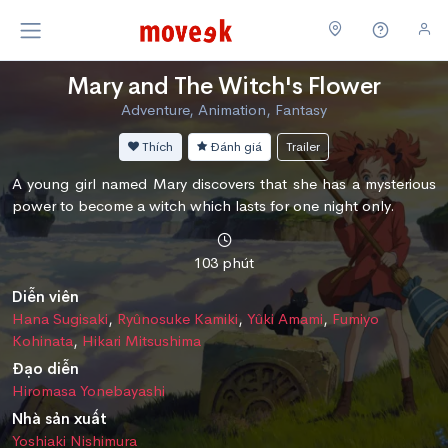
Mary and The Witch's Flower
Adventure, Animation, Fantasy
Thích
Đánh giá
Trailer
A young girl named Mary discovers that she has a mysterious
power to become a witch which lasts for one night only.
103 phút
Diễn viên
Hana Sugisaki
,
Ryûnosuke Kamiki
,
Yûki Amami
,
Fumiyo
Kohinata
,
Hikari Mitsushima
Đạo diễn
Hiromasa Yonebayashi
Nhà sản xuất
Yoshiaki Nishimura