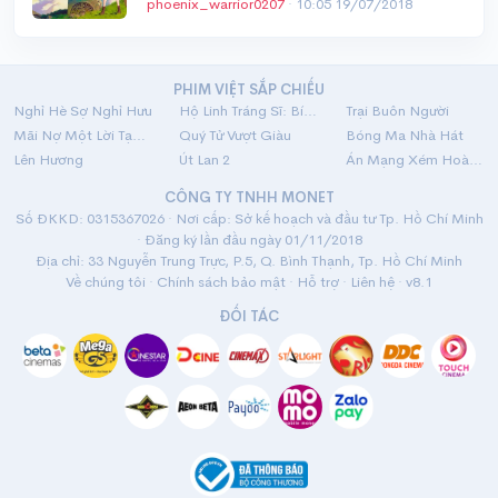
phoenix_warrior0207
·
10:05 19/07/2018
PHIM VIỆT SẮP CHIẾU
Nghỉ Hè Sợ Nghỉ Hưu
Hộ Linh Tráng Sĩ: Bí Ẩn Mộ Vua Đinh
Trại Buôn Người
Mãi Nợ Một Lời Tạm Biệt
Quý Tử Vượt Giàu
Bóng Ma Nhà Hát
Lên Hương
Út Lan 2
Án Mạng Xém Hoàn Hảo
CÔNG TY TNHH MONET
Số ĐKKD: 0315367026 · Nơi cấp: Sở kế hoạch và đầu tư Tp. Hồ Chí Minh
· Đăng ký lần đầu ngày 01/11/2018
Địa chỉ: 33 Nguyễn Trung Trực, P.5, Q. Bình Thạnh, Tp. Hồ Chí Minh
Về chúng tôi
·
Chính sách bảo mật
·
Hỗ trợ
·
Liên hệ
· v8.1
ĐỐI TÁC