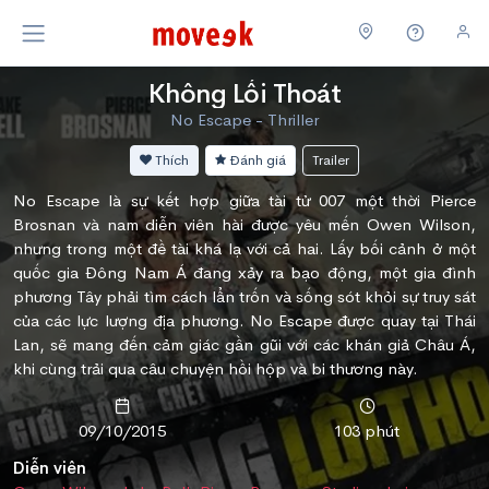
Không Lối Thoát
No Escape - Thriller
Thích
Đánh giá
Trailer
No Escape là sự kết hợp giữa tài tử 007 một thời Pierce
Brosnan và nam diễn viên hài được yêu mến Owen Wilson,
nhưng trong một đề tài khá lạ với cả hai. Lấy bối cảnh ở một
quốc gia Đông Nam Á đang xảy ra bạo động, một gia đình
phương Tây phải tìm cách lẩn trốn và sống sót khỏi sự truy sát
của các lực lượng địa phương. No Escape được quay tại Thái
Lan, sẽ mang đến cảm giác gần gũi với các khán giả Châu Á,
khi cùng trải qua câu chuyện hồi hộp và bi thương này.
09/10/2015
103 phút
Diễn viên