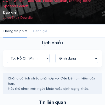
Owen Wilson
,
Lake Bell
,
Pierce Brosnan
,
Sterling Jerins
,
Spencer Garrett
Đạo diễn
John Erick Dowdle
Thông tin phim
Đánh giá
Lịch chiếu
Không có lịch chiếu phù hợp với điều kiện tìm kiếm của
bạn.
Hãy thử chọn một ngày khác hoặc định dạng khác.
Tin liên quan