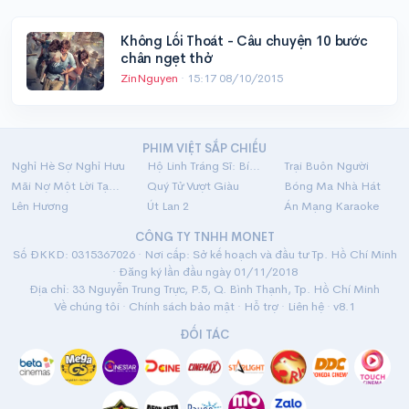
Không Lối Thoát - Câu chuyện 10 bước
chân ngẹt thở
ZinNguyen
·
15:17 08/10/2015
PHIM VIỆT SẮP CHIẾU
Nghỉ Hè Sợ Nghỉ Hưu
Hộ Linh Tráng Sĩ: Bí Ẩn Mộ Vua Đinh
Trại Buôn Người
Mãi Nợ Một Lời Tạm Biệt
Quý Tử Vượt Giàu
Bóng Ma Nhà Hát
Lên Hương
Út Lan 2
Án Mạng Karaoke
CÔNG TY TNHH MONET
Số ĐKKD: 0315367026 · Nơi cấp: Sở kế hoạch và đầu tư Tp. Hồ Chí Minh
· Đăng ký lần đầu ngày 01/11/2018
Địa chỉ: 33 Nguyễn Trung Trực, P.5, Q. Bình Thạnh, Tp. Hồ Chí Minh
Về chúng tôi
·
Chính sách bảo mật
·
Hỗ trợ
·
Liên hệ
· v8.1
ĐỐI TÁC