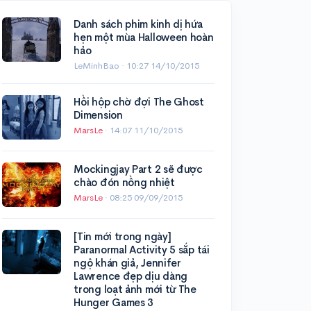
Danh sách phim kinh dị hứa
hẹn một mùa Halloween hoàn
hảo
LeMinhBao ·
10:27 14/10/2015
Hồi hộp chờ đợi The Ghost
Dimension
MarsLe
·
14:07 11/10/2015
Mockingjay Part 2 sẽ được
chào đón nồng nhiệt
MarsLe
·
08:25 09/09/2015
[Tin mới trong ngày]
Paranormal Activity 5 sắp tái
ngộ khán giả, Jennifer
Lawrence đẹp dịu dàng
trong loạt ảnh mới từ The
Hunger Games 3