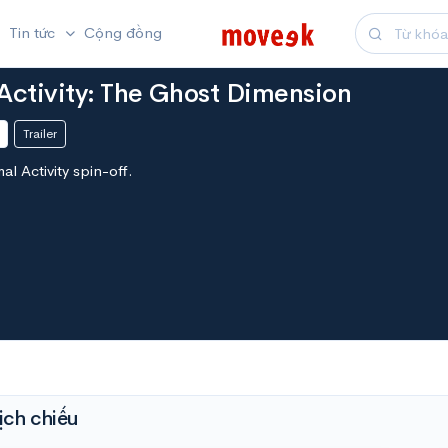
Tin tức
Cộng đồng
Activity: The Ghost Dimension
Trailer
l Activity spin-off.
ịch chiếu