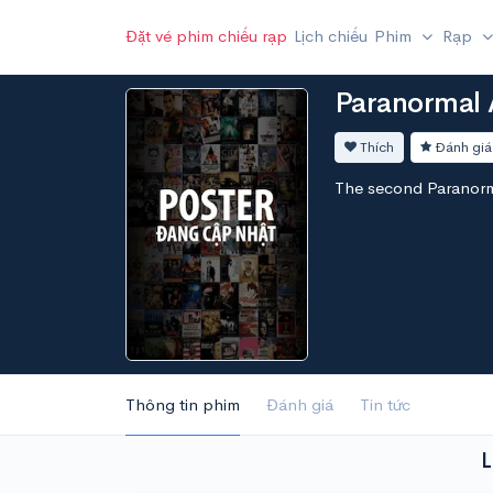
Đặt vé phim chiếu rạp
Lịch chiếu
Phim
Rạp
Paranormal 
Thích
Đánh giá
The second Paranorma
Thông tin phim
Đánh giá
Tin tức
L