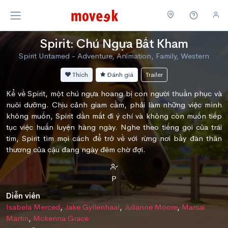
Spirit: Chú Ngựa Bất Kham
Spirit Untamed - Adventure, Animation, Family, Western
Thích
Đánh giá
Trailer
Kể về Spirit, một chú ngựa hoang bị con người thuần phục và
nuôi dưỡng. Chịu cảnh giam cầm, phải làm những việc mình
không muốn, Spirit dần mất đi ý chí và không còn muốn tiếp
tục việc huấn luyện hàng ngày. Nghe theo tiếng gọi của trái
tim, Spirit tìm mọi cách để trở về với rừng nơi bầy đàn thân
thương của cậu đang ngày đêm chờ đợi.
P
Diễn viên
Isabela Merced
,
Jake Gyllenhaal
,
Julianne Moore
,
Marsai
Martin
,
Mckenna Grace