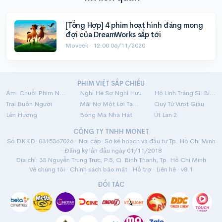
[Tổng Hợp] 4 phim hoạt hình đáng mong
đợi của DreamWorks sắp tới
Moveek ·
12:00 06/11/2020
PHIM VIỆT SẮP CHIẾU
Ám: Chuỗi Phim Ngắn Linh Dị
Nghỉ Hè Sợ Nghỉ Hưu
Hộ Linh Tráng Sĩ: Bí Ẩn Mộ Vua Đinh
Trại Buôn Người
Mãi Nợ Một Lời Tạm Biệt
Quý Tử Vượt Giàu
Lên Hương
Bóng Ma Nhà Hát
Út Lan 2
CÔNG TY TNHH MONET
Số ĐKKD: 0315367026 · Nơi cấp: Sở kế hoạch và đầu tư Tp. Hồ Chí Minh
· Đăng ký lần đầu ngày 01/11/2018
Địa chỉ: 33 Nguyễn Trung Trực, P.5, Q. Bình Thạnh, Tp. Hồ Chí Minh
Về chúng tôi
·
Chính sách bảo mật
·
Hỗ trợ
·
Liên hệ
· v8.1
ĐỐI TÁC