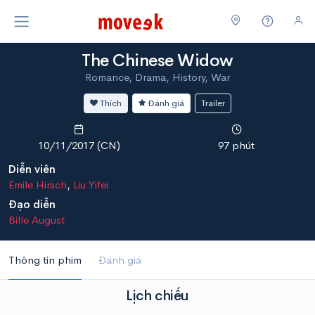
The Chinese Widow
Romance, Drama, History, War
Thích
Đánh giá
Trailer
10/11/2017 (CN)
97 phút
Diễn viên
Emile Hirsch
,
Liu Yifei
Đạo diễn
Bille August
Thông tin phim
Đánh giá
Lịch chiếu