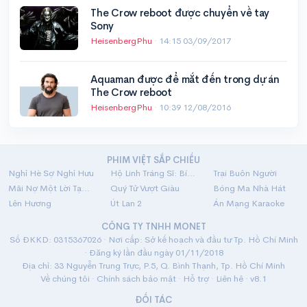
The Crow reboot được chuyển về tay
Sony
HeisenbergPhu
·
14:15 03/09/2017
Aquaman được để mắt đến trong dự án
The Crow reboot
HeisenbergPhu
·
10:39 12/08/2016
PHIM VIỆT SẮP CHIẾU
Nghỉ Hè Sợ Nghỉ Hưu
Hộ Linh Tráng Sĩ: Bí Ẩn Mộ Vua Đinh
Trại Buôn Người
Mãi Nợ Một Lời Tạm Biệt
Quý Tử Vượt Giàu
Bóng Ma Nhà Hát
Lên Hương
Út Lan 2
Án Mạng Karaoke
CÔNG TY TNHH MONET
Số ĐKKD: 0315367026 · Nơi cấp: Sở kế hoạch và đầu tư Tp. Hồ Chí Minh
· Đăng ký lần đầu ngày 01/11/2018
Địa chỉ: 33 Nguyễn Trung Trực, P.5, Q. Bình Thạnh, Tp. Hồ Chí Minh
Về chúng tôi
·
Chính sách bảo mật
·
Hỗ trợ
·
Liên hệ
· v8.1
ĐỐI TÁC