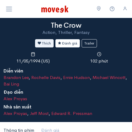
The Crow
Action, Thriller, Fantasy
Thích
Đánh giá
Trailer
11/05/1994 (US)
102 phút
Diễn viên
Brandon Lee
,
Rochelle Davis
,
Ernie Hudson
,
Michael Wincott
,
Bai Ling
Đạo diễn
Alex Proyas
Nhà sản xuất
Alex Proyas
,
Jeff Most
,
Edward R. Pressman
Thông tin phim
Đánh giá