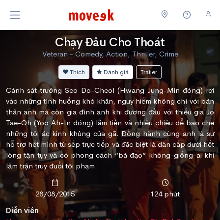
Chạy Đâu Cho Thoát
Veteran - Comedy, Action, Thriller, Crime
Thích
Đánh giá
Trailer
Cảnh sát trưởng Seo Do-Cheol (Hwang Jung-Min đóng) rơi
vào những tình huống khó khăn, nguy hiểm không chỉ với bản
thân anh mà còn gia đình anh khi đương đầu với thiếu gia Jo
Tae-Oh (Yoo Ah-In đóng) lắm tiền và nhiều chiêu để bao che
những tội ác kinh khủng của gã. Đồng hành cùng anh là sự
hỗ trợ hết mình từ sếp trực tiếp và đặc biệt là dàn cấp dưới hết
lòng tận tụy và có phong cách “bá đạo” không-giống-ai khi
lâm trận truy đuổi tội phạm.
28/08/2015
124 phút
Diễn viên