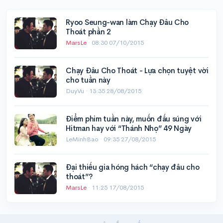
Ryoo Seung-wan làm Chạy Đâu Cho
Thoát phần 2
MarsLe
·
08:30 07/10/2015
Chạy Đâu Cho Thoát - Lựa chọn tuyệt vời
cho tuần này
DuyVu ·
13:35 28/08/2015
Điểm phim tuần này, muốn đấu súng với
Hitman hay với “Thánh Nhọ” 49 Ngày
LeMinhBao ·
09:35 27/08/2015
Đại thiếu gia hóng hách “chạy đâu cho
thoát”?
MarsLe
·
11:25 17/08/2015