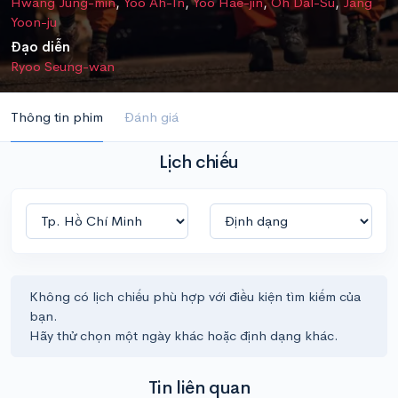
Hwang Jung-min
,
Yoo Ah-In
,
Yoo Hae-jin
,
Oh Dal-Su
,
Jang
Yoon-ju
Đạo diễn
Ryoo Seung-wan
Thông tin phim
Đánh giá
Lịch chiếu
Không có lịch chiếu phù hợp với điều kiện tìm kiếm của
bạn.
Hãy thử chọn một ngày khác hoặc định dạng khác.
Tin liên quan