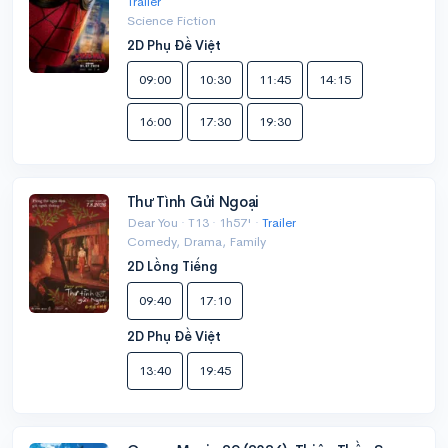
Trailer
Science Fiction
2D Phụ Đề Việt
09:00
10:30
11:45
14:15
16:00
17:30
19:30
Thư Tình Gửi Ngoại
Dear You · T13 · 1h57' ·
Trailer
Comedy, Drama, Family
2D Lồng Tiếng
09:40
17:10
2D Phụ Đề Việt
13:40
19:45