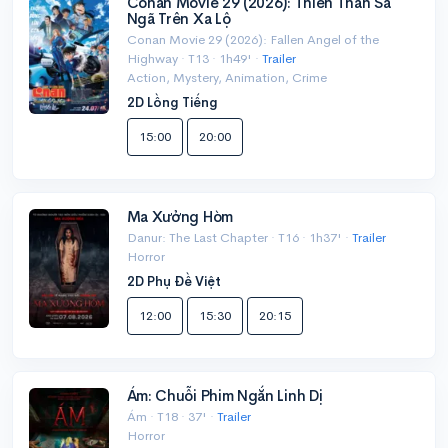
Conan Movie 29 (2026): Thiên Thần Sa
Ngã Trên Xa Lộ
Conan Movie 29 (2026): Fallen Angel of the
Highway · T13 · 1h49' ·
Trailer
Action, Mystery, Animation, Crime
2D Lồng Tiếng
15:00
20:00
Ma Xưởng Hòm
Danur: The Last Chapter · T16 · 1h37' ·
Trailer
Horror
2D Phụ Đề Việt
12:00
15:30
20:15
Ám: Chuỗi Phim Ngắn Linh Dị
Ám · T18 · 37' ·
Trailer
Horror