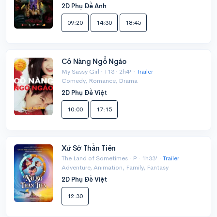
2D Phụ Đề Anh
09:20
14:30
18:45
Cô Nàng Ngổ Ngáo
My Sassy Girl · T13 · 2h4' ·
Trailer
Comedy, Romance, Drama
2D Phụ Đề Việt
10:00
17:15
Xứ Sở Thần Tiên
The Land of Sometimes · P · 1h33' ·
Trailer
Adventure, Animation, Family, Fantasy
2D Phụ Đề Việt
12:30