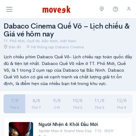
Dabaco Cinema Quế Võ – Lịch chiếu &
Giá vé hôm nay
TT. Phố Mới, Quế Võ, Bắc Ninh, Việt Nam
Bản đồ
Hệ thống rạp Dabaco Cinema
Lịch chiếu phim Dabaco Quế Võ- Lịch chiếu rạp toàn quốc đầy
đủ & tiện lợi nhất. Dabaco Quế Võ nằm ở TT. Phố Mới, Quế
Võ, là 1 trong 2 cụm rạp của Dabaco tại Bắc Ninh. Dabaco
Quế Võ luôn có giá vé cạnh tranh và chất lượng giải trí ổn
định, là điểm hẹn của nhiều bạn trẻ trong khu vực.
7/8
8/8
9/8
10/8
11/8
12/8
Thứ 6
Thứ 7
CN
Thứ 2
Thứ 3
Thứ 4
Người Nhện 4: Khởi Đầu Mới
Spider Man 4: Brand New Day · T13 · 2h25' ·