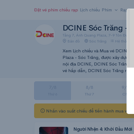
Đặt vé phim chiếu rạp
Lịch chiếu
Phim
Rạp
DCINE Sóc Trăng – L
Tầng 7, Ánh Quang Plaza, 7-9 Tôn Đức Th
Bản đồ
Sóc Trăng
Hệ thống r
Xem Lịch chiếu và Mua vé DCINE 
Plaza - Sóc Trăng, được xây dựng 
nội địa DCINE, DCINE Sóc Trăng là r
vé hấp dẫn, DCINE Sóc Trăng rất 
7/8
8/8
9/8
Thứ 6
Thứ 7
CN
Nhấn vào suất chiếu để tiến hành mua vé
Người Nhện 4: Khởi Đầu Mới