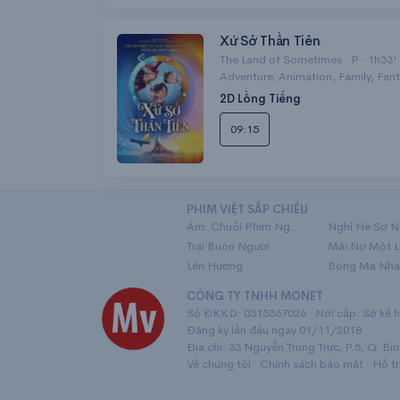
Xứ Sở Thần Tiên
The Land of Sometimes · P · 1h33'
Adventure, Animation, Family, Fan
2D Lồng Tiếng
09:15
PHIM VIỆT SẮP CHIẾU
Ám: Chuỗi Phim Ngắn Linh Dị
Nghỉ Hè Sợ N
Trại Buôn Người
Lên Hương
Bóng Ma Nhà
CÔNG TY TNHH MONET
Số ĐKKD: 0315367026 · Nơi cấp: Sở kế ho
Đăng ký lần đầu ngày 01/11/2018
Địa chỉ: 33 Nguyễn Trung Trực, P.5, Q. Bì
Về chúng tôi
·
Chính sách bảo mật
·
Hỗ t