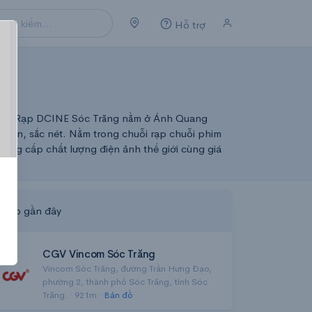
Hỗ trợ
eek. Rạp DCINE Sóc Trăng nằm ở Ánh Quang
 lớn, sắc nét. Nằm trong chuỗi rạp chuỗi phim
 cung cấp chất lượng điện ảnh thế giới cùng giá
Rạp gần đây
CGV Vincom Sóc Trăng
Vincom Sóc Trăng, đường Trần Hưng Đạo,
phường 2, thành phố Sóc Trăng, tỉnh Sóc
Trăng. · 921m ·
Bản đồ