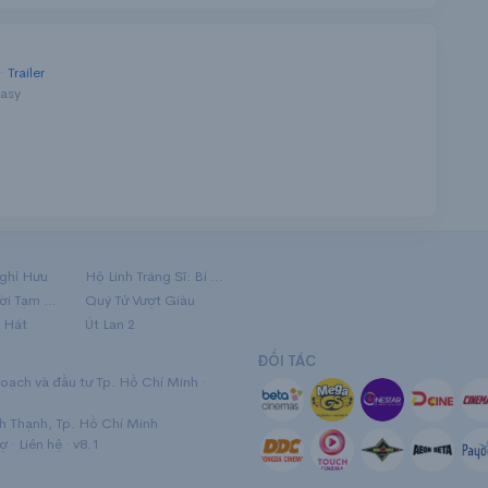
 ·
Trailer
tasy
ghỉ Hưu
Hộ Linh Tráng Sĩ: Bí Ẩn Mộ Vua Đinh
Mãi Nợ Một Lời Tạm Biệt
Quý Tử Vượt Giàu
 Hát
Út Lan 2
ĐỐI TÁC
ạch và đầu tư Tp. Hồ Chí Minh ·
nh Thạnh, Tp. Hồ Chí Minh
rợ
·
Liên hệ
· v8.1