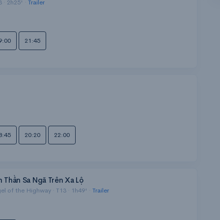
 · 2h25' ·
Trailer
9:00
21:45
8:45
20:20
22:00
n Thần Sa Ngã Trên Xa Lộ
l of the Highway · T13 · 1h49' ·
Trailer