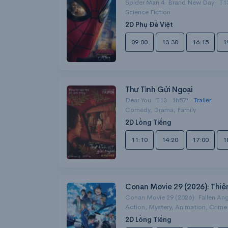
Spider Man 4: Brand New Day · T13
Science Fiction
2D Phụ Đề Việt
09:00
13:30
16:15
1
Thư Tình Gửi Ngoại
Dear You · T13 · 1h57' ·
Trailer
Comedy, Drama, Family
2D Lồng Tiếng
11:10
14:20
17:00
1
Conan Movie 29 (2026): Thiê
Conan Movie 29 (2026): Fallen Ange
Action, Mystery, Animation, Crime
2D Lồng Tiếng