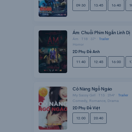
09:30
13:45
16:40
1
Ám: Chuỗi Phim Ngắn Linh Dị
Ám · T18 · 37' ·
Trailer
Horror
2D Phụ Đề Anh
11:40
12:45
16:00
1
Cô Nàng Ngổ Ngáo
My Sassy Girl · T13 · 2h4' ·
Trailer
Comedy, Romance, Drama
2D Phụ Đề Việt
12:00
20:40