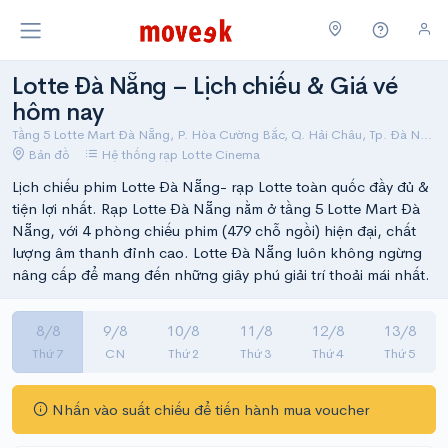
Lotte Đà Nẵng – Lịch chiếu & Giá vé
hôm nay
Tầng 5 Lotte Mart Đà Nẵng, P. Hòa Cường Bắc, Q. Hải Châu, Tp. Đà Nẵng
Bản đồ
Hệ thống rạp Lotte Cinema
Lịch chiếu phim Lotte Đà Nẵng- rạp Lotte toàn quốc đầy đủ &
tiện lợi nhất. Rạp Lotte Đà Nẵng nằm ở tầng 5 Lotte Mart Đà
Nẵng, với 4 phòng chiếu phim (479 chỗ ngồi) hiện đại, chất
lượng âm thanh đỉnh cao. Lotte Đà Nẵng luôn không ngừng
nâng cấp để mang đến những giây phú giải trí thoải mái nhất.
8/8
9/8
10/8
11/8
12/8
13/8
Thứ 7
CN
Thứ 2
Thứ 3
Thứ 4
Thứ 5
Nhấn vào suất chiếu để tiến hành mua voucher