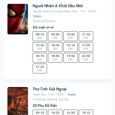
Người Nhện 4: Khởi Đầu Mới
Spider Man 4: Brand New Day · T13 · 2h25' ·
Trailer
Science Fiction
2d-sub-vi-vi
08:15
09:50
10:55
11:35
95K
95K
95K
95K
12:30
14:35
16:10
17:05
95K
95K
95K
95K
18:15
18:50
19:50
20:55
95K
95K
95K
95K
21:30
95K
Thư Tình Gửi Ngoại
Dear You · T13 · 1h57' ·
Trailer
Comedy, Drama, Family
2D Phụ Đề Việt
09:10
14:25
16:50
19:15