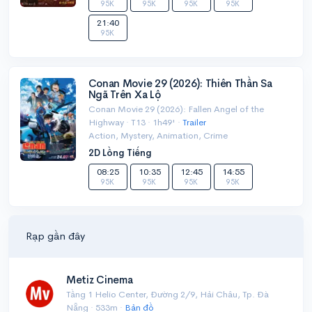
95K
95K
95K
95K
21:40
95K
Conan Movie 29 (2026): Thiên Thần Sa
Ngã Trên Xa Lộ
Conan Movie 29 (2026): Fallen Angel of the
Highway · T13 · 1h49' ·
Trailer
Action, Mystery, Animation, Crime
2D Lồng Tiếng
08:25
10:35
12:45
14:55
95K
95K
95K
95K
Rạp gần đây
Metiz Cinema
Tầng 1 Helio Center, Đường 2/9, Hải Châu, Tp. Đà
Nẵng · 533m ·
Bản đồ