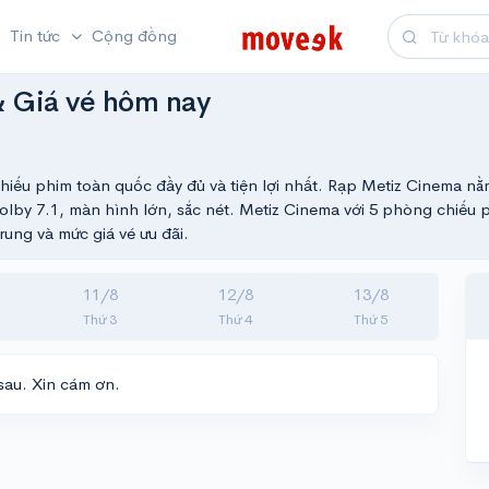
Tin tức
Cộng đồng
& Giá vé hôm nay
chiếu phim toàn quốc đầy đủ và tiện lợi nhất. Rạp Metiz Cinema n
lby 7.1, màn hình lớn, sắc nét. Metiz Cinema với 5 phòng chiếu p
trung và mức giá vé ưu đãi.
11/8
12/8
13/8
Thứ 3
Thứ 4
Thứ 5
sau. Xin cám ơn.