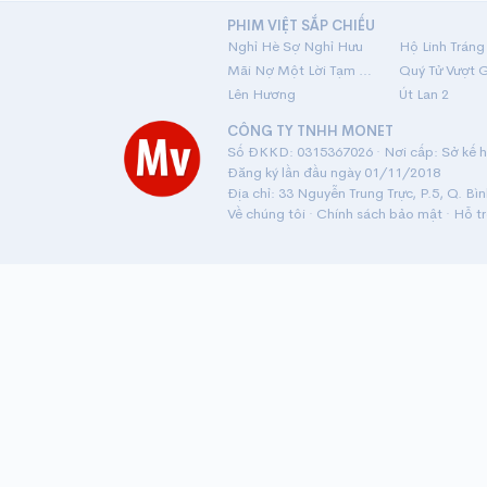
PHIM VIỆT SẮP CHIẾU
Nghỉ Hè Sợ Nghỉ Hưu
Mãi Nợ Một Lời Tạm Biệt
Quý Tử Vượt 
Lên Hương
Út Lan 2
CÔNG TY TNHH MONET
Số ĐKKD: 0315367026 · Nơi cấp: Sở kế ho
Đăng ký lần đầu ngày 01/11/2018
Địa chỉ: 33 Nguyễn Trung Trực, P.5, Q. Bì
Về chúng tôi
·
Chính sách bảo mật
·
Hỗ t