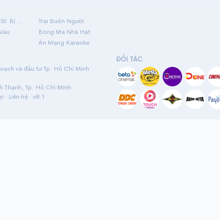
Hộ Linh Tráng Sĩ: Bí Ẩn Mộ Vua Đinh
Trại Buôn Người
Giàu
Bóng Ma Nhà Hát
Án Mạng Karaoke
ĐỐI TÁC
ạch và đầu tư Tp. Hồ Chí Minh ·
nh Thạnh, Tp. Hồ Chí Minh
rợ
·
Liên hệ
· v8.1