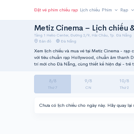
Đặt vé phim chiếu rạp
Lịch chiếu
Phim
Rạp
Metiz Cinema – Lịch chiếu 
Tầng 1 Helio Center, Đường 2/9, Hải Châu, Tp. Đà Nẵng
Bản đồ
Đà Nẵng
Xem lịch chiếu và mua vé tại Metiz Cinema - rạp 
với tiêu chuẩn rạp Hollywood, chuẩn âm thanh Do
trí mới cho Đà Nẵng, cùng thiết kế hiện đại - trẻ 
8/8
9/8
10/8
Thứ 7
CN
Thứ 2
Chưa có lịch chiếu cho ngày này. Hãy quay lại 