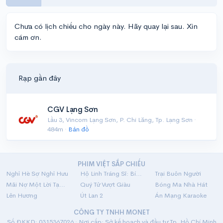
Chưa có lịch chiếu cho ngày này. Hãy quay lại sau. Xin
cám ơn.
Rạp gần đây
CGV Lạng Sơn
Lầu 3, Vincom Lạng Sơn, P. Chi Lăng, Tp. Lạng Sơn ·
484m ·
Bản đồ
PHIM VIỆT SẮP CHIẾU
Nghỉ Hè Sợ Nghỉ Hưu
Hộ Linh Tráng Sĩ: Bí Ẩn Mộ Vua Đinh
Trại Buôn Người
Mãi Nợ Một Lời Tạm Biệt
Quý Tử Vượt Giàu
Bóng Ma Nhà Hát
Lên Hương
Út Lan 2
Án Mạng Karaoke
CÔNG TY TNHH MONET
Số ĐKKD: 0315367026 · Nơi cấp: Sở kế hoạch và đầu tư Tp. Hồ Chí Minh