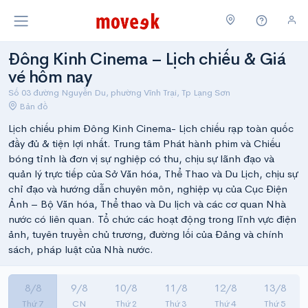
Đông Kinh Cinema – Lịch chiếu & Giá
vé hôm nay
Số 03 đường Nguyễn Du, phường Vĩnh Trại, Tp Lạng Sơn
Bản đồ
Lịch chiếu phim Đông Kinh Cinema- Lịch chiếu rạp toàn quốc
đầy đủ & tiện lợi nhất. Trung tâm Phát hành phim và Chiếu
bóng tỉnh là đơn vị sự nghiệp có thu, chịu sự lãnh đạo và
quản lý trực tiếp của Sở Văn hóa, Thể Thao và Du Lịch, chịu sự
chỉ đạo và hướng dẫn chuyên môn, nghiệp vụ của Cục Điện
Ảnh – Bộ Văn hóa, Thể thao và Du lịch và các cơ quan Nhà
nước có liên quan. Tổ chức các hoạt động trong lĩnh vực điện
ảnh, tuyên truyền chủ trương, đường lối của Đảng và chính
sách, pháp luật của Nhà nước.
8/8
9/8
10/8
11/8
12/8
13/8
Thứ 7
CN
Thứ 2
Thứ 3
Thứ 4
Thứ 5