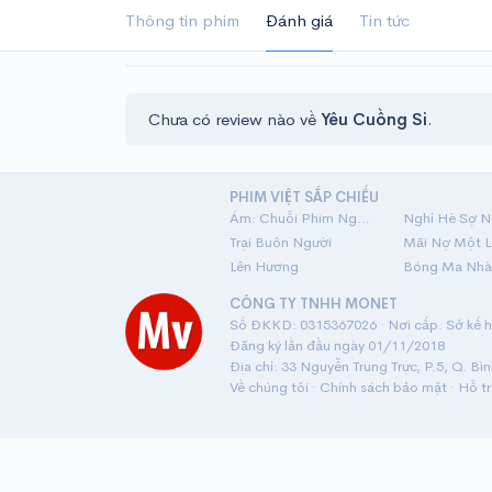
Thông tin phim
Đánh giá
Tin tức
Chưa có review nào về
Yêu Cuồng Si
.
PHIM VIỆT SẮP CHIẾU
Ám: Chuỗi Phim Ngắn Linh Dị
Nghỉ Hè Sợ N
Trại Buôn Người
Lên Hương
Bóng Ma Nhà
CÔNG TY TNHH MONET
Số ĐKKD: 0315367026 · Nơi cấp: Sở kế ho
Đăng ký lần đầu ngày 01/11/2018
Địa chỉ: 33 Nguyễn Trung Trực, P.5, Q. Bì
Về chúng tôi
·
Chính sách bảo mật
·
Hỗ t