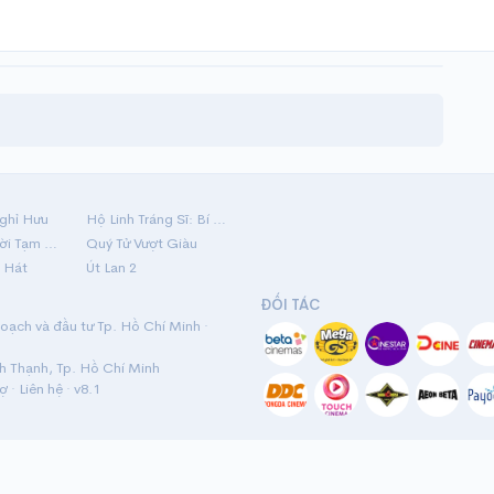
ghỉ Hưu
Hộ Linh Tráng Sĩ: Bí Ẩn Mộ Vua Đinh
Mãi Nợ Một Lời Tạm Biệt
Quý Tử Vượt Giàu
 Hát
Út Lan 2
ĐỐI TÁC
ạch và đầu tư Tp. Hồ Chí Minh ·
nh Thạnh, Tp. Hồ Chí Minh
rợ
·
Liên hệ
· v8.1