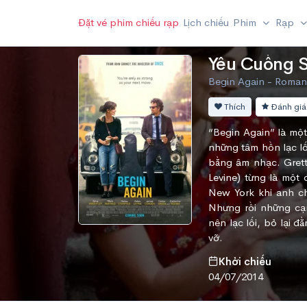
Đặt vé phim chiếu rạp
Lịch chiếu
Phim
Rạp
Yêu Cuồng S
Begin Again - Roman
Thích
Đánh giá
“Begin Again” là mộ
những tâm hồn lạc lố
bằng âm nhạc. Grett
Levine) từng là một 
New York khi anh c
Nhưng rồi những cạm
nên lạc lối, bỏ lại 
vỡ.
Khởi chiếu
04/07/2014