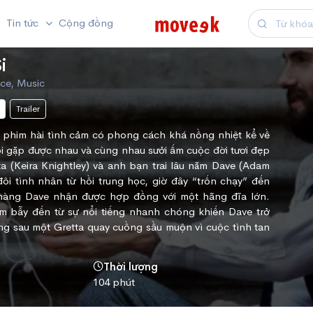
Tin tức
Cộng đồng
i
ce, Music
Trailer
t phim hài tình cảm có phong cách khá nồng nhiệt kể về
i gặp được nhau và cùng nhau sưởi ấm cuộc đời tươi đẹp
a (Keira Knightley) và anh bạn trai lâu năm Dave (Adam
đôi tình nhân từ hồi trung học, giờ đây “trốn chạy” đến
hàng Dave nhận được hợp đồng với một hãng đĩa lớn.
 bẫy đến từ sự nổi tiếng nhanh chóng khiến Dave trở
đằng sau một Gretta quay cuồng sầu muộn vì cuộc tình tan
Thời lượng
104 phút