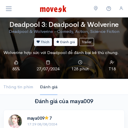
Deadpool 3: Deadpool & Wolverine
Deadpool & Wolverine - Comedy, Action, Science Fiction
Thích
Đánh giá
Trailer
Wolverine hợp sức với Deadpool để đánh bại kẻ thù chung.
85%
27/07/2024
128 phút
T18
Thông tin phim
Đánh giá
Đánh giá của maya009
maya009
7
17:29 08/08/2024