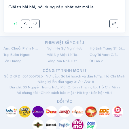
Giải trí hài hài, nội dung cập nhật nét mới lạ.
+1
PHIM VIỆT SẮP CHIẾU
Ám: Chuỗi Phim Ngắn Linh Dị
Nghỉ Hè Sợ Nghỉ Hưu
Hộ Linh Tráng Sĩ: Bí Ẩn Mộ Vua Đinh
Trại Buôn Người
Mãi Nợ Một Lời Tạm Biệt
Quý Tử Vượt Giàu
Lên Hương
Bóng Ma Nhà Hát
Út Lan 2
CÔNG TY TNHH MONET
Số ĐKKD: 0315367026 · Nơi cấp: Sở kế hoạch và đầu tư Tp. Hồ Chí Minh
· Đăng ký lần đầu ngày 01/11/2018
Địa chỉ: 33 Nguyễn Trung Trực, P.5, Q. Bình Thạnh, Tp. Hồ Chí Minh
Về chúng tôi
·
Chính sách bảo mật
·
Hỗ trợ
·
Liên hệ
· v8.1
ĐỐI TÁC