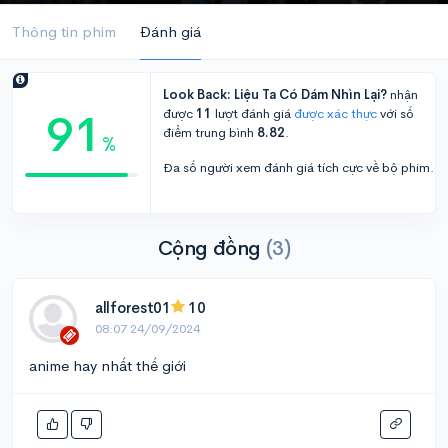
Thông tin phim
Đánh giá
Look Back: Liệu Ta Có Dám Nhìn Lại?
nhận
91
được
11
lượt đánh giá
được xác thực
với số
điểm trung bình
8.82
.
%
Đa số người xem đánh giá tích cực về bộ phim.
Cộng đồng
(3)
allforest01
10
08:07 24/09/2024
anime hay nhất thế giới