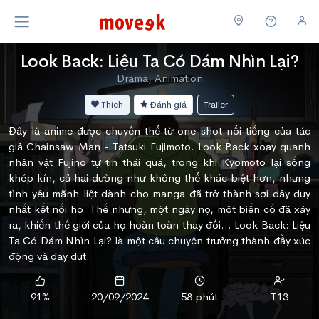
Look Back: Liệu Ta Có Dám Nhìn Lại?
Drama, Animation
Thích
Đánh giá
Trailer
Đây là anime được chuyển thể từ one-shot nổi tiếng của tác
giả Chainsaw Man - Tatsuki Fujimoto. Look Back xoay quanh
nhân vật Fujino tự tin thái quá, trong khi Kyomoto lại sống
khép kín, cả hai dường như không thể khác biệt hơn, nhưng
tình yêu mãnh liệt dành cho manga đã trở thành sợi dây duy
nhất kết nối họ. Thế nhưng, một ngày nọ, một biến cố đã xảy
ra, khiến thế giới của họ hoàn toàn thay đổi… Look Back: Liệu
Ta Có Dám Nhìn Lại? là một câu chuyện trưởng thành đầy xúc
động và day dứt.
91%
20/09/2024
58 phút
T13