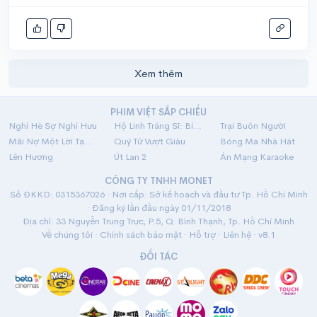
Xem thêm
PHIM VIỆT SẮP CHIẾU
Nghỉ Hè Sợ Nghỉ Hưu
Hộ Linh Tráng Sĩ: Bí Ẩn Mộ Vua Đinh
Trại Buôn Người
Mãi Nợ Một Lời Tạm Biệt
Quý Tử Vượt Giàu
Bóng Ma Nhà Hát
Lên Hương
Út Lan 2
Án Mạng Karaoke
CÔNG TY TNHH MONET
Số ĐKKD: 0315367026 · Nơi cấp: Sở kế hoạch và đầu tư Tp. Hồ Chí Minh
· Đăng ký lần đầu ngày 01/11/2018
Địa chỉ: 33 Nguyễn Trung Trực, P.5, Q. Bình Thạnh, Tp. Hồ Chí Minh
Về chúng tôi
·
Chính sách bảo mật
·
Hỗ trợ
·
Liên hệ
· v8.1
ĐỐI TÁC