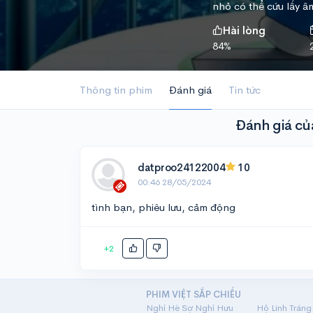
nhỏ có thể cứu lấy â
Hài lòng
84%
Thông tin phim
Đánh giá
Tin tức
Đánh giá c
datproo24122004
10
00:46 28/05/2024
tình bạn, phiêu lưu, cảm động
+2
PHIM VIỆT SẮP CHIẾU
Nghỉ Hè Sợ Nghỉ Hưu