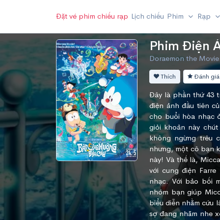
Đặt vé phim chiếu rạp
Lịch chiếu
Phim
Rạp
Phim Điện 
Doraemon the Movie: 
Thích
Đánh giá
Đây là phần thứ 43 
điện ảnh đầu tiên c
cho buổi hòa nhạc ở
giỏi khoản này chút
không ngừng trêu c
nhưng, một cô bạn kỳ
này! Và thế là, Mic
với cung điện Farre
nhạc. Với bảo bối 
nhóm bạn giúp Micca
biểu diễn nhằm cứu l
sợ đang nhăm nhe xó