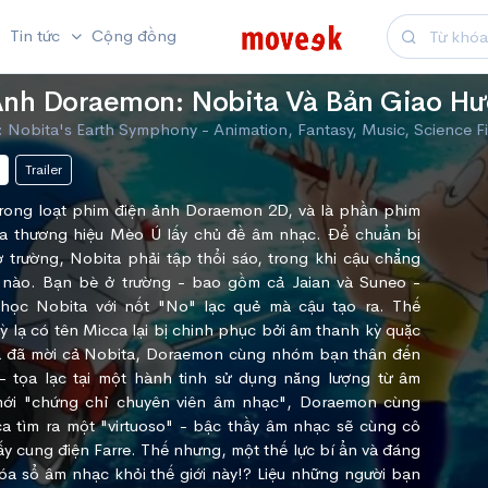
Tin tức
Cộng đồng
Ảnh Doraemon: Nobita Và Bản Giao Hư
Nobita's Earth Symphony - Animation, Fantasy, Music, Science Fi
Trailer
trong loạt phim điện ảnh Doraemon 2D, và là phần phim
ủa thương hiệu Mèo Ú lấy chủ đề âm nhạc. Để chuẩn bị
 trường, Nobita phải tập thổi sáo, trong khi cậu chẳng
 nào. Bạn bè ở trường - bao gồm cả Jaian và Suneo -
học Nobita với nốt "No" lạc quẻ mà cậu tạo ra. Thế
 lạ có tên Micca lại bị chinh phục bởi âm thanh kỳ quặc
ca đã mời cả Nobita, Doraemon cùng nhóm bạn thân đến
 - tọa lạc tại một hành tinh sử dụng năng lượng từ âm
mới "chứng chỉ chuyên viên âm nhạc", Doraemon cùng
 tìm ra một "virtuoso" - bậc thầy âm nhạc sẽ cùng cô
ấy cung điện Farre. Thế nhưng, một thế lực bí ẩn và đáng
a sổ âm nhạc khỏi thế giới này!? Liệu những người bạn