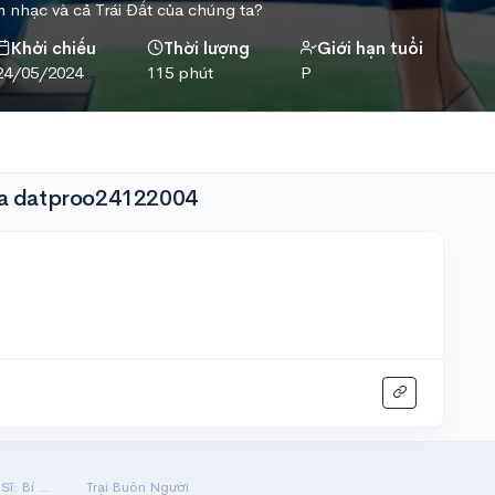
m nhạc và cả Trái Đất của chúng ta?
Khởi chiếu
Thời lượng
Giới hạn tuổi
24/05/2024
115 phút
P
ủa datproo24122004
Hộ Linh Tráng Sĩ: Bí Ẩn Mộ Vua Đinh
Trại Buôn Người