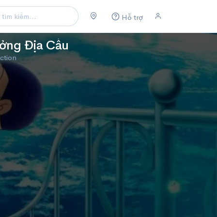
Hỗ trợ
ởng Địa Cầu
ction