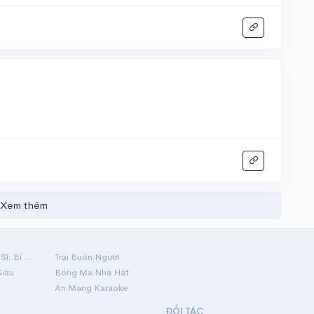
Xem thêm
Hộ Linh Tráng Sĩ: Bí Ẩn Mộ Vua Đinh
Trại Buôn Người
Giàu
Bóng Ma Nhà Hát
Án Mạng Karaoke
ĐỐI TÁC