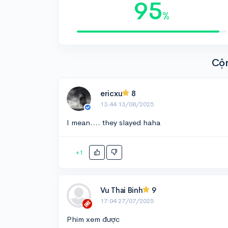
95
%
Cộ
ericxu
8
13:44 13/08/2025
I mean.... they slayed haha
+1
Vu Thai Binh
9
17:04 27/07/2025
Phim xem được