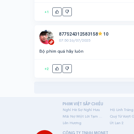
+1
877524312583158
10
07:50 26/07/2025
Bộ phim quá hãy luôn
+2
PHIM VIỆT SẮP CHIẾU
Nghỉ Hè Sợ Nghỉ Hưu
Mãi Nợ Một Lời Tạm Biệt
Quý Tử Vượt 
Lên Hương
Út Lan 2
CÔNG TY TNHH MONET