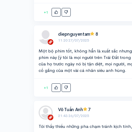
+1
diepnguyentam
8
11:20 27/07/2025
Một bộ phim tốt, không hẳn là xuất sắc nhưng 
phim này (ý tôi là mọi người trên Trái Đất tro
của họ trước ngày nó bị tận diệt, mọi người, m
cố gắng của một vài cá nhân siêu anh hùng.
+1
Võ Tuấn Anh
7
21:43 26/07/2025
Tôi thấy thiếu những pha chạm tránh kịch tính