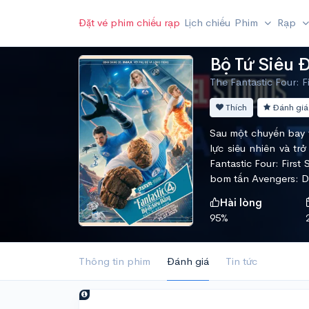
Đặt vé phim chiếu rạp
Lịch chiếu
Phim
Rạp
Bộ Tứ Siêu 
The Fantastic Four: F
Thích
Đánh giá
Sau một chuyến bay 
lực siêu nhiên và tr
Fantastic Four: Firs
bom tấn Avengers: D
Hài lòng
95%
Thông tin phim
Đánh giá
Tin tức