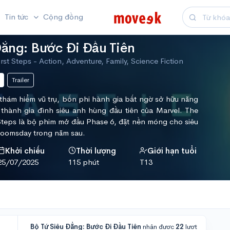
Tin tức
Cộng đồng
Đẳng: Bước Đi Đầu Tiên
irst Steps - Action, Adventure, Family, Science Fiction
Trailer
thám hiểm vũ trụ, bốn phi hành gia bất ngờ sở hữu năng
ở thành gia đình siêu anh hùng đầu tiên của Marvel. The
t Steps là bộ phim mở đầu Phase 6, đặt nền móng cho siêu
oomsday trong năm sau.
Khởi chiếu
Thời lượng
Giới hạn tuổi
25/07/2025
115 phút
T13
Bộ Tứ Siêu Đẳng: Bước Đi Đầu Tiên
nhận được
22
lượt