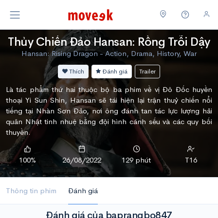
Thủy Chiến Đảo Hansan: Rồng Trỗi Dậy
Hansan: Rising Dragon - Action, Drama, History, War
Thích
Đánh giá
Trailer
Là tác phẩm thứ hai thuộc bộ ba phim về vị Đô Đốc huyền
thoại Yi Sun Shin, Hansan sẽ tái hiện lại trận thuỷ chiến nổi
tiếng tại Nhàn Sơn Đảo, nơi ông đánh tan tác lực lượng hải
quân Nhật tinh nhuệ bằng đội hình cánh sếu và các quy bối
thuyền.
100%
26/08/2022
129 phút
T16
Thông tin phim
Đánh giá
Đánh giá của baprangbo847