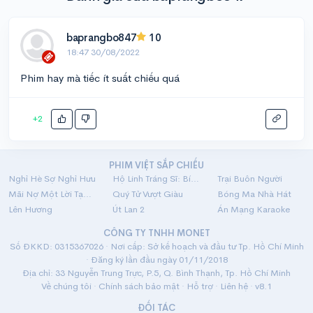
baprangbo847
10
18:47 30/08/2022
Phim hay mà tiếc ít suất chiếu quá
+2
PHIM VIỆT SẮP CHIẾU
Nghỉ Hè Sợ Nghỉ Hưu
Hộ Linh Tráng Sĩ: Bí Ẩn Mộ Vua Đinh
Trại Buôn Người
Mãi Nợ Một Lời Tạm Biệt
Quý Tử Vượt Giàu
Bóng Ma Nhà Hát
Lên Hương
Út Lan 2
Án Mạng Karaoke
CÔNG TY TNHH MONET
Số ĐKKD: 0315367026 · Nơi cấp: Sở kế hoạch và đầu tư Tp. Hồ Chí Minh
· Đăng ký lần đầu ngày 01/11/2018
Địa chỉ: 33 Nguyễn Trung Trực, P.5, Q. Bình Thạnh, Tp. Hồ Chí Minh
Về chúng tôi
·
Chính sách bảo mật
·
Hỗ trợ
·
Liên hệ
· v8.1
ĐỐI TÁC